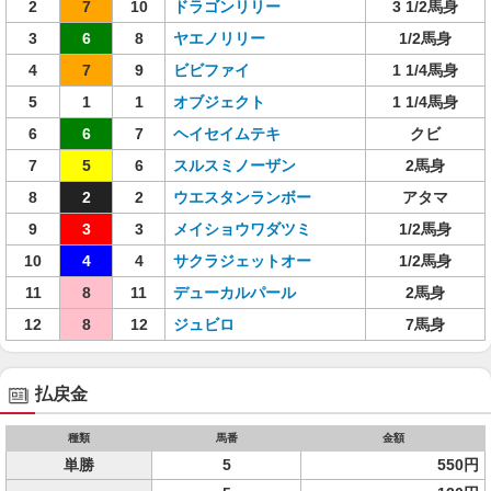
2
7
10
ドラゴンリリー
3 1/2馬身
3
6
8
ヤエノリリー
1/2馬身
4
7
9
ビビファイ
1 1/4馬身
5
1
1
オブジェクト
1 1/4馬身
6
6
7
ヘイセイムテキ
クビ
7
5
6
スルスミノーザン
2馬身
8
2
2
ウエスタンランボー
アタマ
9
3
3
メイショウワダツミ
1/2馬身
10
4
4
サクラジェットオー
1/2馬身
11
8
11
デューカルパール
2馬身
12
8
12
ジュビロ
7馬身
払戻金
種類
馬番
金額
単勝
5
550円