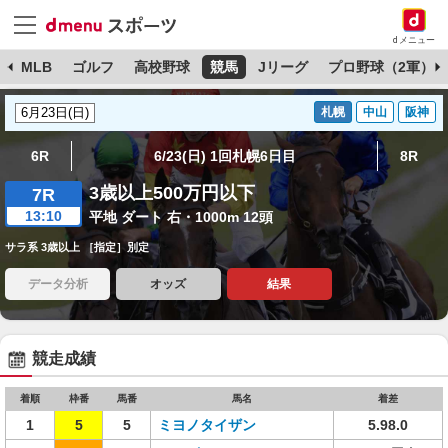
dメニュー
球
MLB
ゴルフ
高校野球
競馬
Jリーグ
プロ野球（2軍）
札幌
中山
阪神
6R
6/23(日) 1回札幌6日目
8R
3歳以上500万円以下
7R
13:10
平地 ダート 右・1000m 12頭
サラ系 3歳以上 ［指定］別定
データ分析
オッズ
結果
競走成績
着順
枠番
馬番
馬名
着差
1
5
5
ミヨノタイザン
5.98.0