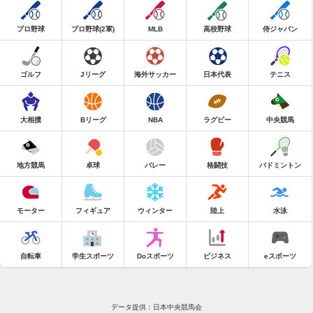
プロ野球
プロ野球(2軍)
MLB
高校野球
侍ジャパン
ゴルフ
Jリーグ
海外サッカー
日本代表
テニス
大相撲
Bリーグ
NBA
ラグビー
中央競馬
地方競馬
卓球
バレー
格闘技
バドミントン
モーター
フィギュア
ウィンター
陸上
水泳
自転車
学生スポーツ
Doスポーツ
ビジネス
eスポーツ
データ提供：日本中央競馬会