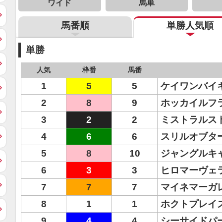
ワイド
馬単
馬番順
単勝人気順
単勝
人気
枠番
馬番
1
5
5
ケイワンバイ
2
8
9
ホッカイルフ
3
2
2
ミストラルス
4
6
6
スリルオブタ
5
8
10
ジャングルキ
6
3
3
ヒロマーヴェ
7
7
7
マイネマーガ
8
1
1
ホクトプレイ
9
4
4
シーサイドパ