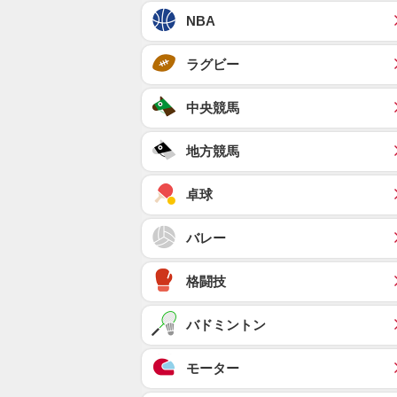
NBA
ラグビー
中央競馬
地方競馬
卓球
バレー
格闘技
バドミントン
モーター