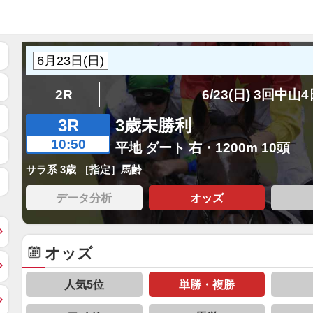
2R
6/23(日) 3回中山
3R
3歳未勝利
10:50
平地 ダート 右・1200m 10頭
サラ系 3歳 ［指定］馬齢
データ分析
オッズ
オッズ
人気5位
単勝・複勝