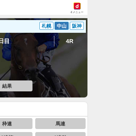
dメニュー
札幌
中山
阪神
4日目
4R
結果
枠連
馬連