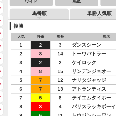
ワイド
馬単
馬番順
単勝人気順
複勝
人気
枠番
馬番
馬名
1
2
3
ダンスシーン
2
8
14
トーワバトラー
3
2
2
ケイロック
4
8
15
リンデンジョオー
5
7
12
ナリタジャッジ
6
7
13
アトランティス
7
5
8
テイエムタイホー
8
3
4
パリスラッキボーイ
9
6
11
トウジンシーワン