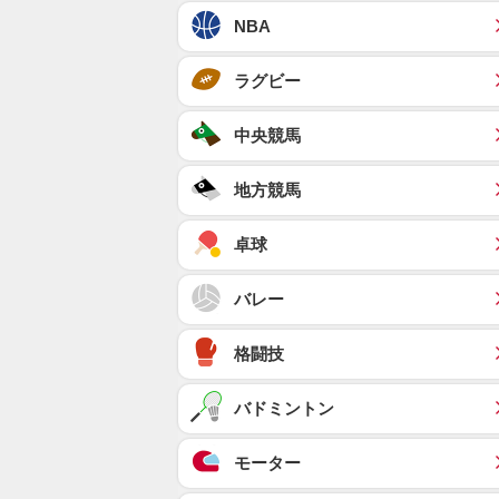
NBA
ラグビー
中央競馬
地方競馬
卓球
バレー
格闘技
バドミントン
モーター