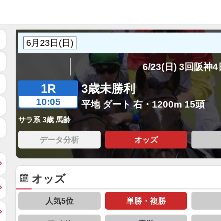
6/23(日) 3回阪神
1R
3歳未勝利
10:05
平地 ダート 右・1200m 15頭
サラ系 3歳 馬齢
データ分析
オッズ
オッズ
人気5位
単勝・複勝