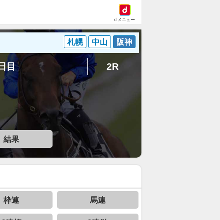
dメニュー
札幌
中山
阪神
4日目
2R
結果
枠連
馬連