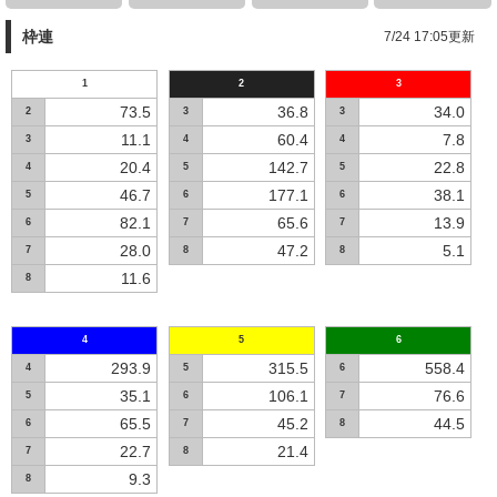
枠連
7/24 17:05更新
1
2
3
73.5
36.8
34.0
2
3
3
11.1
60.4
7.8
3
4
4
20.4
142.7
22.8
4
5
5
46.7
177.1
38.1
5
6
6
82.1
65.6
13.9
6
7
7
28.0
47.2
5.1
7
8
8
11.6
8
4
5
6
293.9
315.5
558.4
4
5
6
35.1
106.1
76.6
5
6
7
65.5
45.2
44.5
6
7
8
22.7
21.4
7
8
9.3
8