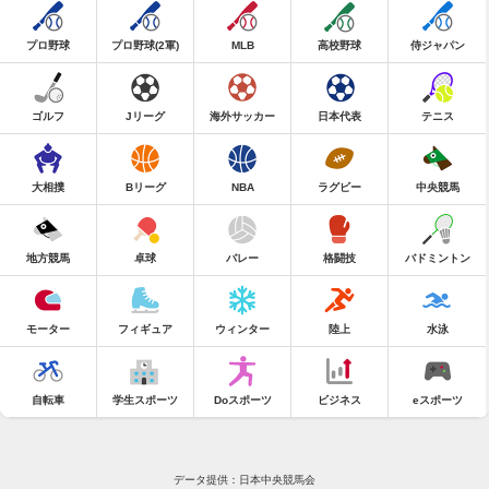
プロ野球
プロ野球(2軍)
MLB
高校野球
侍ジャパン
ゴルフ
Jリーグ
海外サッカー
日本代表
テニス
大相撲
Bリーグ
NBA
ラグビー
中央競馬
地方競馬
卓球
バレー
格闘技
バドミントン
モーター
フィギュア
ウィンター
陸上
水泳
自転車
学生スポーツ
Doスポーツ
ビジネス
eスポーツ
データ提供：日本中央競馬会