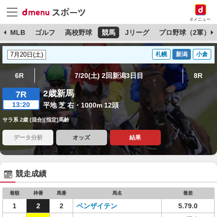
dメニュー
球
MLB
ゴルフ
高校野球
競馬
Jリーグ
プロ野球（2軍）
札幌
新潟
小倉
6R
7/20(土) 2回新潟3日目
8R
2歳新馬
7R
13:20
平地 芝 右・1000m 12頭
サラ系 2歳 (混合)[指定]馬齢
データ分析
オッズ
結果
競走成績
着順
枠番
馬番
馬名
着差
1
2
2
ベンザイテン
5.79.0