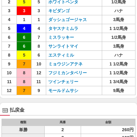
2
5
5
ホワイトペンタ
1/2馬身
3
3
3
キビダンゴ
ハナ
4
1
1
ダッシュゴージャス
3馬身
5
4
4
タヤスナミムラ
1 1/2馬身
6
6
7
ミスラッキー
1/2馬身
7
6
8
サンライトマイ
3馬身
8
5
6
エスティミル
ハナ
9
7
10
ミョウジンアテネ
1 1/2馬身
10
8
12
フジミカンタベリー
1 1/2馬身
11
8
11
ツインチェリー
1 3/4馬身
12
7
9
モールドムサシ
9馬身
払戻金
種類
馬番
金額
単勝
2
260円