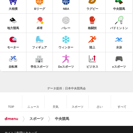
大相撲
Bリーグ
NBA
ラグビー
中央競馬
地方競馬
卓球
バレー
格闘技
バドミントン
モーター
フィギュア
ウィンター
陸上
水泳
自転車
学生スポーツ
Doスポーツ
ビジネス
eスポーツ
データ提供：日本中央競馬会
TOP
ニュース
天気
スポーツ
占い
すべて
スポーツ
中央競馬
サイトご利用にあたって