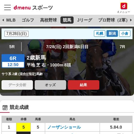
dメニュー
球
MLB
ゴルフ
高校野球
競馬
Jリーグ
プロ野球（2軍）
札幌
新潟
小倉
5R
7/28(日) 2回新潟6日目
7R
2歳新馬
6R
12:50
平地 芝 右・1000m 8頭
サラ系 2歳 (混合)[指定]馬齢
データ分析
オッズ
結果
競走成績
着順
枠番
馬番
馬名
着差
1
5
5
ノーザンショール
5.84.0