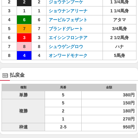
2
2
2
ジョウテンブーケ
1 3/4馬身
3
1
1
ショウナンアリーナ
1 1/4馬身
4
6
6
アービルフェザント
アタマ
5
7
7
ブランドグレート
3/4馬身
6
3
3
エイシンフロンテア
2 1/2馬身
7
8
8
シュウゲングロウ
ハナ
8
4
4
オンワードモナーク
5馬身
払戻金
種類
馬番
金額
単勝
5
380円
5
150円
複勝
2
180円
1
270円
枠連
2-5
950円