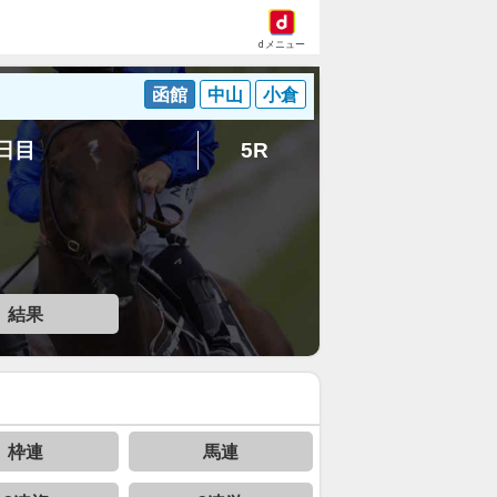
dメニュー
函館
中山
小倉
5日目
5R
結果
枠連
馬連