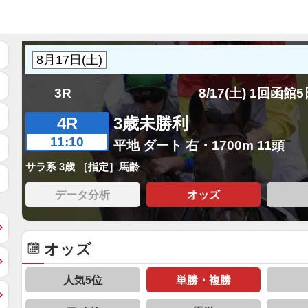
3R
8/17(土) 1回函館
4R
3歳未勝利
11:10
平地 ダート 右・1700m 11頭
サラ系 3歳 ［指定］馬齢
データ分析
オッズ
オッズ
人気5位
単勝・複勝