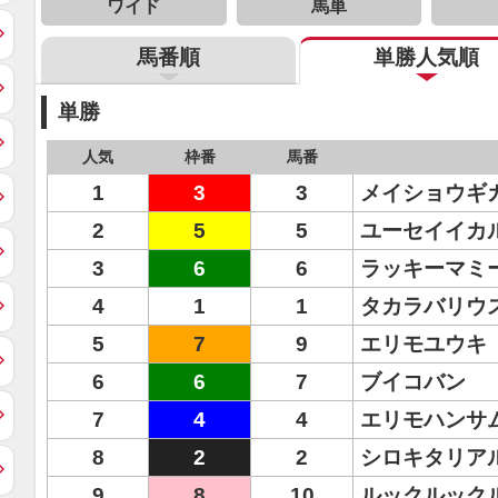
ワイド
馬単
馬番順
単勝人気順
単勝
人気
枠番
馬番
1
3
3
メイショウギ
2
5
5
ユーセイイカ
3
6
6
ラッキーマミ
4
1
1
タカラバリウ
5
7
9
エリモユウキ
6
6
7
ブイコバン
7
4
4
エリモハンサ
8
2
2
シロキタリア
9
8
10
ルックルック