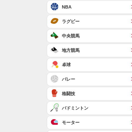
NBA
ラグビー
中央競馬
地方競馬
卓球
バレー
格闘技
バドミントン
モーター