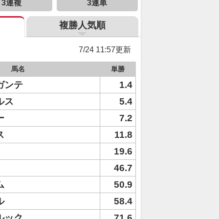
3連複
3連単
複勝人気順
7/24 11:57更新
馬名
単勝
ガンテ
1.4
ルス
5.4
ー
7.2
ス
11.8
19.6
46.7
ム
50.9
ル
58.4
ルック
71.6