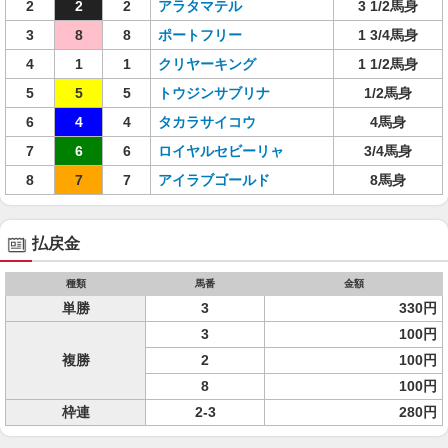
2
2
2
アラタマテル
3 1/2馬身
3
8
8
ポートフリー
1 3/4馬身
4
1
1
クリヤーキング
1 1/2馬身
5
5
5
トウジンサブリナ
1/2馬身
6
4
4
タカラサイコウ
4馬身
7
6
6
ロイヤルセビーリャ
3/4馬身
8
7
7
アイラブゴールド
8馬身
払戻金
種類
馬番
金額
単勝
3
330円
3
100円
複勝
2
100円
8
100円
枠連
2-3
280円