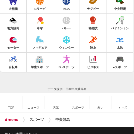
大相撲
Bリーグ
NBA
ラグビー
中央競馬
地方競馬
卓球
バレー
格闘技
バドミントン
モーター
フィギュア
ウィンター
陸上
水泳
自転車
学生スポーツ
Doスポーツ
ビジネス
eスポーツ
データ提供：日本中央競馬会
TOP
ニュース
天気
スポーツ
占い
すべて
スポーツ
中央競馬
サイトご利用にあたって