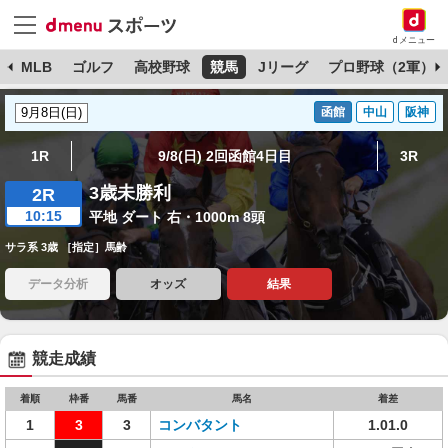
dメニュー
球
MLB
ゴルフ
高校野球
競馬
Jリーグ
プロ野球（2軍）
函館
中山
阪神
1R
9/8(日) 2回函館4日目
3R
3歳未勝利
2R
10:15
平地 ダート 右・1000m 8頭
サラ系 3歳 ［指定］馬齢
データ分析
オッズ
結果
競走成績
着順
枠番
馬番
馬名
着差
1
3
3
コンバタント
1.01.0