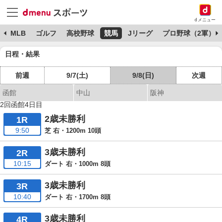
dメニュー
球
MLB
ゴルフ
高校野球
競馬
Jリーグ
プロ野球（2軍）
日程・結果
前週
9/7(土)
9/8(日)
次週
函館
中山
阪神
2回函館4日目
2歳未勝利
1R
9:50
芝 右・1200m 10頭
3歳未勝利
2R
10:15
ダート 右・1000m 8頭
3歳未勝利
3R
10:40
ダート 右・1700m 8頭
3歳未勝利
4R