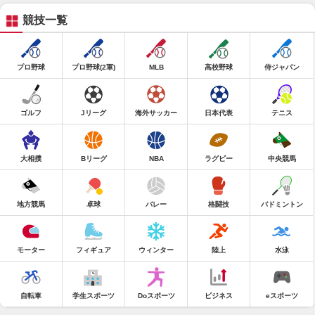
競技一覧
プロ野球
プロ野球(2軍)
MLB
高校野球
侍ジャパン
ゴルフ
Jリーグ
海外サッカー
日本代表
テニス
大相撲
Bリーグ
NBA
ラグビー
中央競馬
地方競馬
卓球
バレー
格闘技
バドミントン
モーター
フィギュア
ウィンター
陸上
水泳
自転車
学生スポーツ
Doスポーツ
ビジネス
eスポーツ