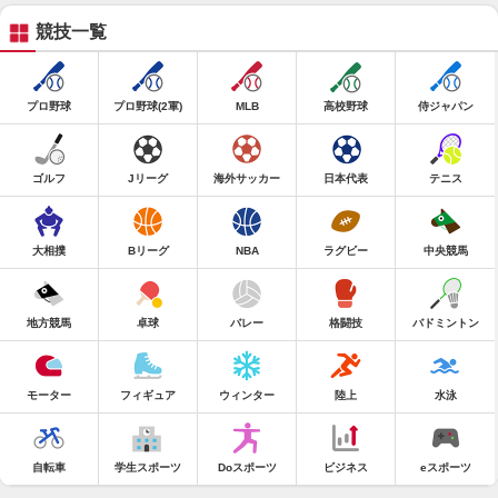
競技一覧
プロ野球
プロ野球(2軍)
MLB
高校野球
侍ジャパン
ゴルフ
Jリーグ
海外サッカー
日本代表
テニス
大相撲
Bリーグ
NBA
ラグビー
中央競馬
地方競馬
卓球
バレー
格闘技
バドミントン
モーター
フィギュア
ウィンター
陸上
水泳
自転車
学生スポーツ
Doスポーツ
ビジネス
eスポーツ