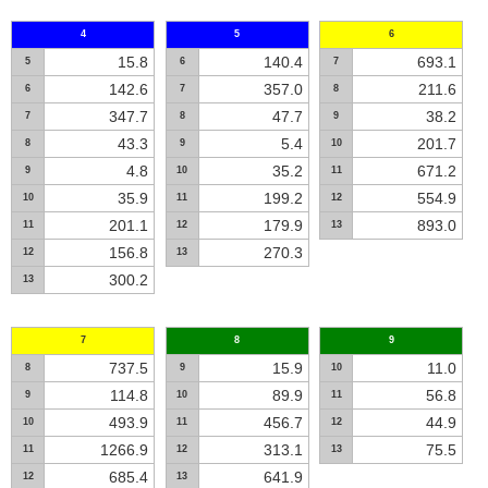
4
5
6
15.8
140.4
693.1
5
6
7
142.6
357.0
211.6
6
7
8
347.7
47.7
38.2
7
8
9
43.3
5.4
201.7
8
9
10
4.8
35.2
671.2
9
10
11
35.9
199.2
554.9
10
11
12
201.1
179.9
893.0
11
12
13
156.8
270.3
12
13
300.2
13
7
8
9
737.5
15.9
11.0
8
9
10
114.8
89.9
56.8
9
10
11
493.9
456.7
44.9
10
11
12
1266.9
313.1
75.5
11
12
13
685.4
641.9
12
13