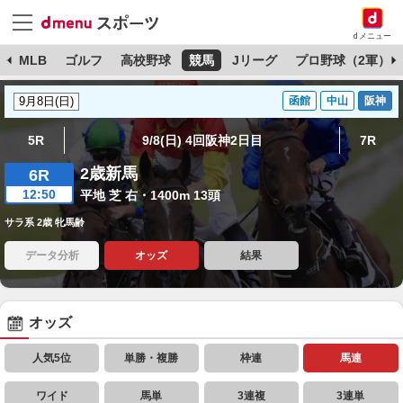
dメニュー
球
MLB
ゴルフ
高校野球
競馬
Jリーグ
プロ野球（2軍）
函館
中山
阪神
5R
9/8(日) 4回阪神2日目
7R
2歳新馬
6R
12:50
平地 芝 右・1400m 13頭
サラ系 2歳 牝馬齢
データ分析
オッズ
結果
オッズ
人気5位
単勝・複勝
枠連
馬連
ワイド
馬単
3連複
3連単