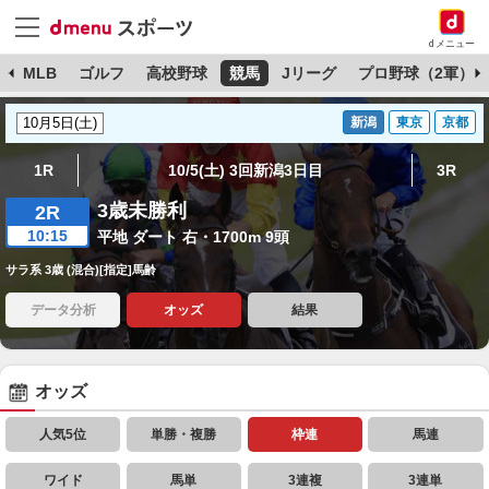
dメニュー
球
MLB
ゴルフ
高校野球
競馬
Jリーグ
プロ野球（2軍）
新潟
東京
京都
1R
10/5(土) 3回新潟3日目
3R
3歳未勝利
2R
10:15
平地 ダート 右・1700m 9頭
サラ系 3歳 (混合)[指定]馬齢
データ分析
オッズ
結果
オッズ
人気5位
単勝・複勝
枠連
馬連
ワイド
馬単
3連複
3連単