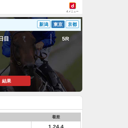
dメニュー
新潟
東京
京都
1日目
5R
結果
着差
1.24.4