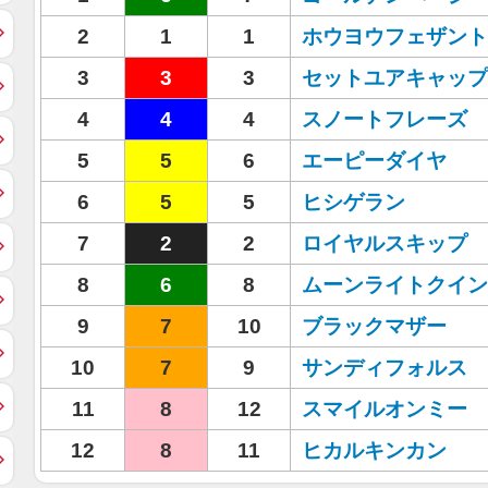
2
1
1
ホウヨウフェザント
3
3
3
セットユアキャップ
4
4
4
スノートフレーズ
5
5
6
エーピーダイヤ
6
5
5
ヒシゲラン
7
2
2
ロイヤルスキップ
8
6
8
ムーンライトクイン
9
7
10
ブラックマザー
10
7
9
サンディフォルス
11
8
12
スマイルオンミー
12
8
11
ヒカルキンカン