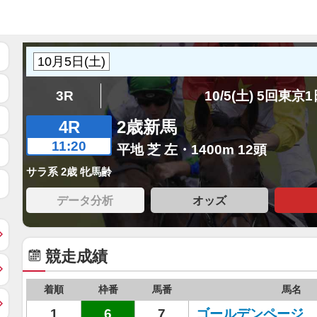
3R
10/5(土) 5回東京
4R
2歳新馬
11:20
平地 芝 左・1400m 12頭
サラ系 2歳 牝馬齢
データ分析
オッズ
競走成績
着順
枠番
馬番
馬名
1
6
7
ゴールデンページ