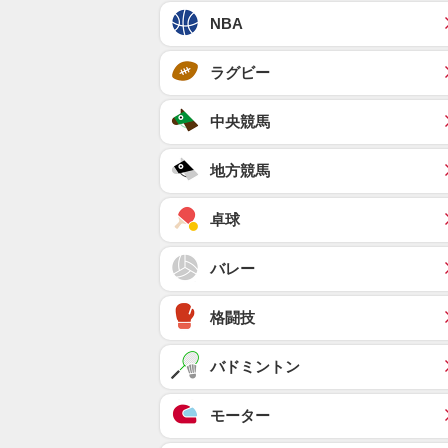
NBA
ラグビー
中央競馬
地方競馬
卓球
バレー
格闘技
バドミントン
モーター