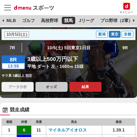
dメニュー
球
MLB
ゴルフ
高校野球
競馬
Jリーグ
プロ野球（2軍）
新潟
東京
京都
7R
10/5(土) 5回東京1日目
9R
3歳以上500万円以下
8R
13:55
平地 ダート 左・1600m 15頭
サラ系 3歳以上 別定
データ分析
オッズ
結果
競走成績
着順
枠番
馬番
馬名
着差
1
6
11
マイネルアイオロス
1.39.1