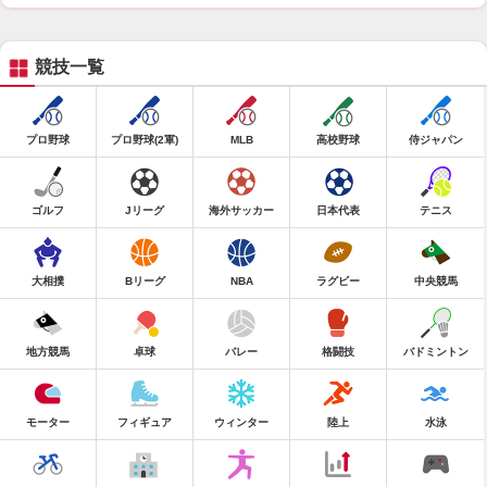
競技一覧
プロ野球
プロ野球(2軍)
MLB
高校野球
侍ジャパン
ゴルフ
Jリーグ
海外サッカー
日本代表
テニス
大相撲
Bリーグ
NBA
ラグビー
中央競馬
地方競馬
卓球
バレー
格闘技
バドミントン
モーター
フィギュア
ウィンター
陸上
水泳