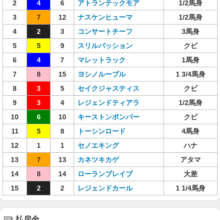
2
4
6
アトランテックモア
1/2馬身
3
7
12
ナスケンヒューマ
1/2馬身
4
2
3
コンサートチーフ
3馬身
5
5
9
スリルパッション
クビ
6
4
7
マレットラック
1馬身
7
8
15
ヨシノルーブル
1 3/4馬身
8
3
5
セイクジャスティス
クビ
9
3
4
レジェンドティアラ
1/2馬身
10
6
10
キーストンボンバー
クビ
11
5
8
トーシンロード
4馬身
12
1
1
セノエキング
ハナ
13
7
13
カネツキカゲ
アタマ
14
8
14
ローランブレイブ
大差
15
2
2
レジェンドカール
1 1/4馬身
払戻金