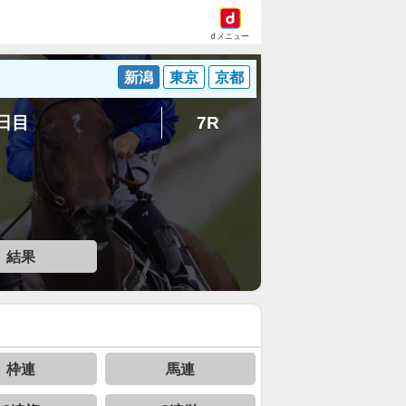
dメニュー
新潟
東京
京都
4日目
7R
結果
枠連
馬連