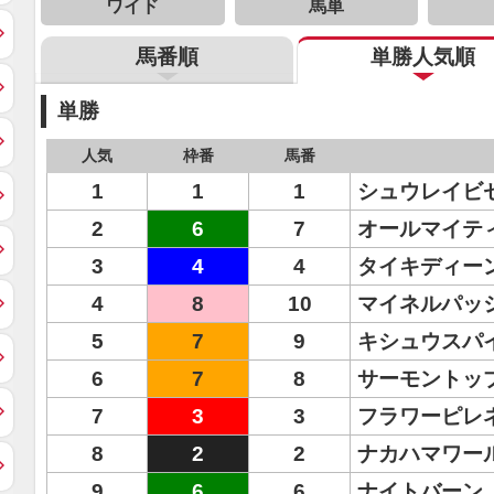
ワイド
馬単
馬番順
単勝人気順
単勝
人気
枠番
馬番
1
1
1
シュウレイビ
2
6
7
オールマイテ
3
4
4
タイキディー
4
8
10
マイネルパッ
5
7
9
キシュウスパ
6
7
8
サーモントッ
7
3
3
フラワーピレ
8
2
2
ナカハマワー
9
6
6
ナイトバーン