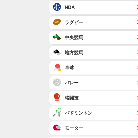
NBA
ラグビー
中央競馬
地方競馬
卓球
バレー
格闘技
バドミントン
モーター