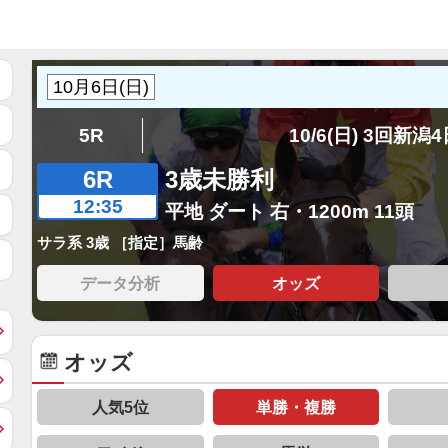
5R
10/6(日) 3回新潟
6R
3歳未勝利
12:35
平地 ダート 右・1200m 11頭
サラ系 3歳 ［指定］馬齢
データ分析
オッズ
オッズ
人気5位
単勝・複勝