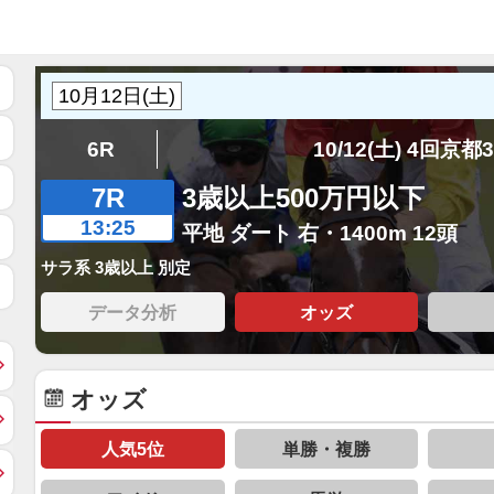
6R
10/12(土) 4回京都
7R
3歳以上500万円以下
13:25
平地 ダート 右・1400m 12頭
サラ系 3歳以上 別定
データ分析
オッズ
オッズ
人気5位
単勝・複勝