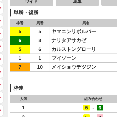
ワイド
馬単
単勝・複勝
枠番
馬番
馬名
5
5
ヤマニンリボルバー
6
8
ナリタアサカゼ
5
6
カルストングローリ
1
1
ブイゾーン
7
10
メイショウテツジン
枠連
人気
組み合わせ
1
5
-
6