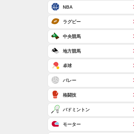
NBA
ラグビー
中央競馬
地方競馬
卓球
バレー
格闘技
バドミントン
モーター