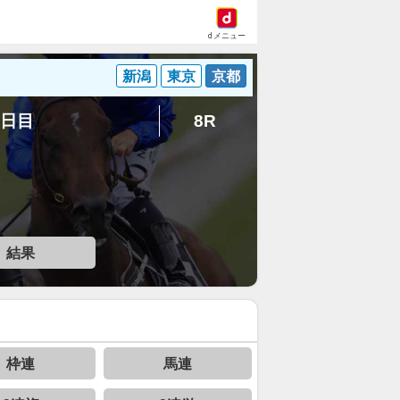
dメニュー
新潟
東京
京都
3日目
8R
結果
枠連
馬連