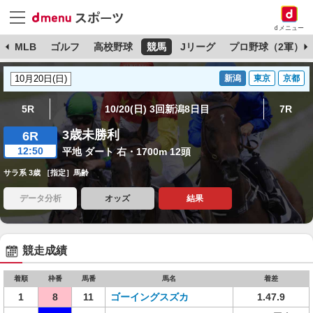
dメニュー
球
MLB
ゴルフ
高校野球
競馬
Jリーグ
プロ野球（2軍）
新潟
東京
京都
5R
10/20(日) 3回新潟8日目
7R
3歳未勝利
6R
12:50
平地 ダート 右・1700m 12頭
サラ系 3歳 ［指定］馬齢
データ分析
オッズ
結果
競走成績
着順
枠番
馬番
馬名
着差
1
8
11
ゴーイングスズカ
1.47.9