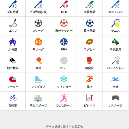
プロ野球
プロ野球(2軍)
MLB
高校野球
侍ジャパン
ゴルフ
Jリーグ
海外サッカー
日本代表
テニス
大相撲
Bリーグ
NBA
ラグビー
中央競馬
地方競馬
卓球
バレー
格闘技
バドミントン
モーター
フィギュア
ウィンター
陸上
水泳
自転車
学生スポーツ
Doスポーツ
ビジネス
eスポーツ
データ提供：日本中央競馬会