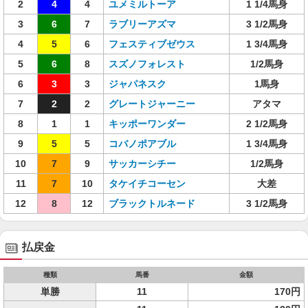
2
4
4
ユメミルトーア
1 1/4馬身
3
6
7
ラブリーアズマ
3 1/2馬身
4
5
6
フェスティブゼウス
1 3/4馬身
5
6
8
スズノフォレスト
1/2馬身
6
3
3
ジャパネスク
1馬身
7
2
2
グレートジャーニー
アタマ
8
1
1
キッポーワンダー
2 1/2馬身
9
5
5
コバノポアブル
1 3/4馬身
10
7
9
サッカーシチー
1/2馬身
11
7
10
タケイチコーセン
大差
12
8
12
ブラックトルネード
3 1/2馬身
払戻金
種類
馬番
金額
単勝
11
170円