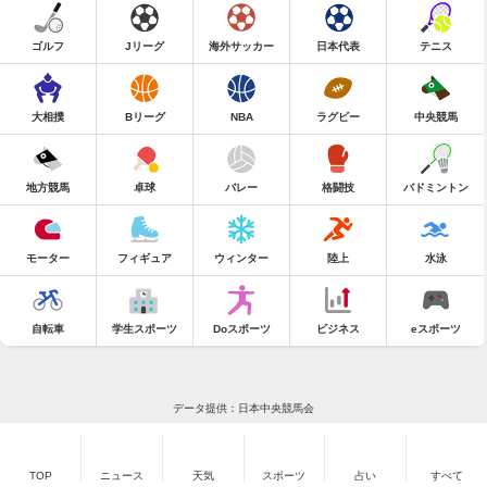
ゴルフ
Jリーグ
海外サッカー
日本代表
テニス
大相撲
Bリーグ
NBA
ラグビー
中央競馬
地方競馬
卓球
バレー
格闘技
バドミントン
モーター
フィギュア
ウィンター
陸上
水泳
自転車
学生スポーツ
Doスポーツ
ビジネス
eスポーツ
データ提供：日本中央競馬会
TOP
ニュース
天気
スポーツ
占い
すべて