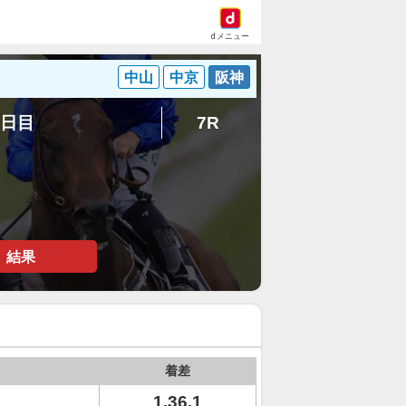
dメニュー
中山
中京
阪神
1日目
7R
結果
着差
1.36.1