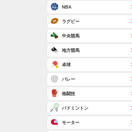
NBA
ラグビー
中央競馬
地方競馬
卓球
バレー
格闘技
バドミントン
モーター