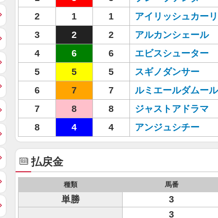
2
1
1
アイリッシュカーリ
3
2
2
アルカンシェール
4
6
6
エビスシューター
5
5
5
スギノダンサー
6
7
7
ルミエールダムール
7
8
8
ジャストアドラマ
8
4
4
アンジュシチー
払戻金
種類
馬番
単勝
3
3