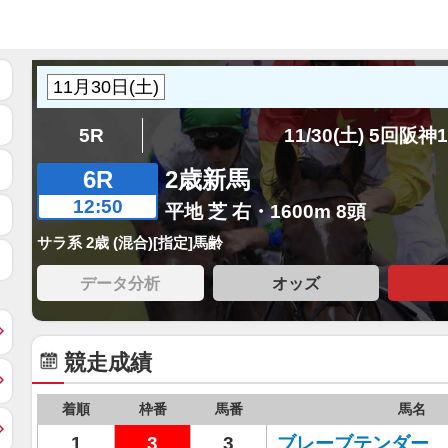
5R
11/30(土) 5回阪神
6R
2歳新馬
12:50
平地 芝 右・1600m 8頭
サラ系 2歳 (混合)[指定]馬齢
データ分析
オッズ
競走成績
着順
枠番
馬番
馬名
1
3
3
ブレーブテンダー