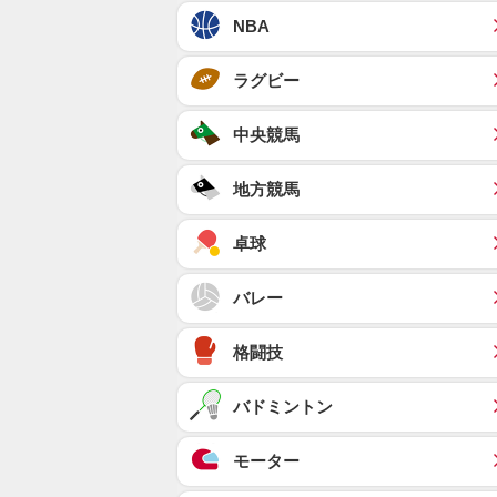
NBA
ラグビー
中央競馬
地方競馬
卓球
バレー
格闘技
バドミントン
モーター