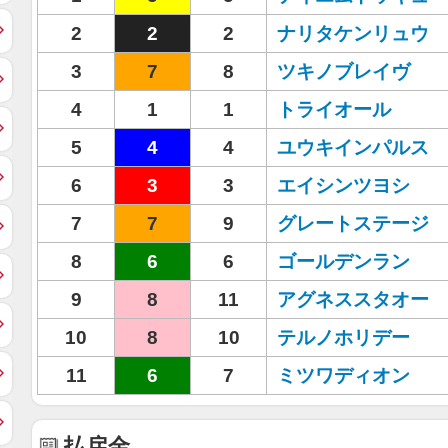
2
2
2
ナリタケンリュウ
3
7
8
ツキノブレイヴ
4
1
1
トライオール
5
4
4
ユウキインパルス
6
3
3
エイシンツヨシ
7
7
9
グレートステージ
8
6
6
ゴールデンラン
9
8
11
アグネススタオー
10
8
10
テルノホリデー
11
6
7
ミツワディオン
払戻金