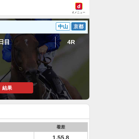
dメニュー
中山
京都
5日目
4R
結果
着差
1.55.8