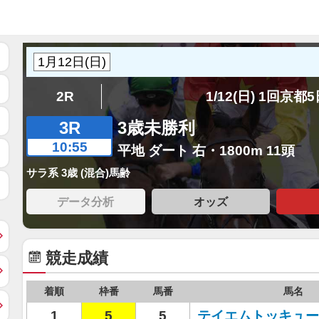
2R
1/12(日) 1回京都
3R
3歳未勝利
10:55
平地 ダート 右・1800m 11頭
サラ系 3歳 (混合)馬齢
データ分析
オッズ
競走成績
着順
枠番
馬番
馬名
1
5
5
テイエムトッキュー