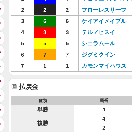
2
2
2
フローレスリーフ
3
6
6
ケイアイメイプル
4
3
3
テルノヒスイ
5
5
5
シェラムール
6
7
7
ジグミクイン
7
1
1
カモンマイハウス
払戻金
種類
馬番
単勝
4
4
複勝
2