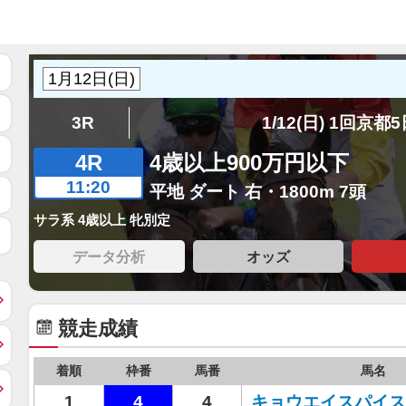
3R
1/12(日) 1回京都
4R
4歳以上900万円以下
11:20
平地 ダート 右・1800m 7頭
サラ系 4歳以上 牝別定
データ分析
オッズ
競走成績
着順
枠番
馬番
馬名
1
4
4
キョウエイスパイス