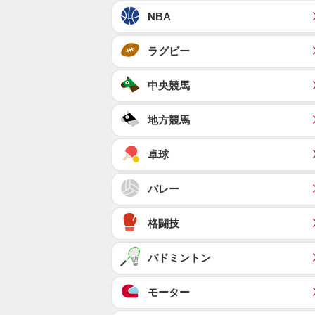
NBA
ラグビー
中央競馬
地方競馬
卓球
バレー
格闘技
バドミントン
モーター