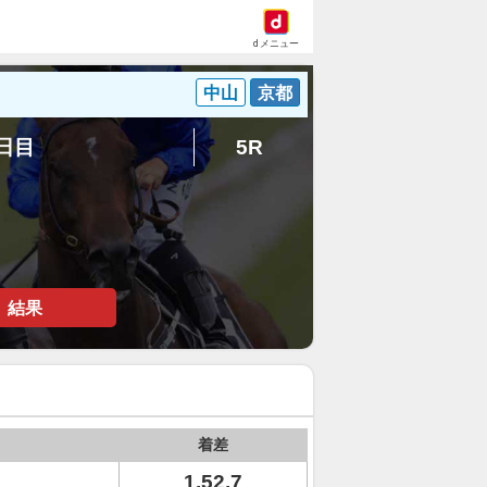
dメニュー
中山
京都
5日目
5R
結果
着差
1.52.7