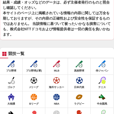
結果・成績・オッズなどのデータは、必ず主催者発行のものと照合
し確認してください。
本サイトのページ上に掲載されている情報の内容に関しては万全を
期しておりますが、その内容の正確性および安全性を保証するもの
ではありません。 当該情報に基づいて被ったいかなる損害について
も、株式会社NTTドコモおよび情報提供者は一切の責任を負いかね
ます。
競技一覧
プロ野球
プロ野球(2軍)
MLB
高校野球
侍ジャパン
ゴルフ
Jリーグ
海外サッカー
日本代表
テニス
大相撲
Bリーグ
NBA
ラグビー
中央競馬