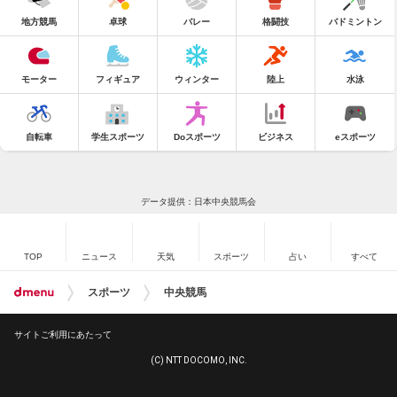
地方競馬
卓球
バレー
格闘技
バドミントン
モーター
フィギュア
ウィンター
陸上
水泳
自転車
学生スポーツ
Doスポーツ
ビジネス
eスポーツ
データ提供：日本中央競馬会
TOP
ニュース
天気
スポーツ
占い
すべて
スポーツ
中央競馬
サイトご利用にあたって
(C) NTT DOCOMO, INC.