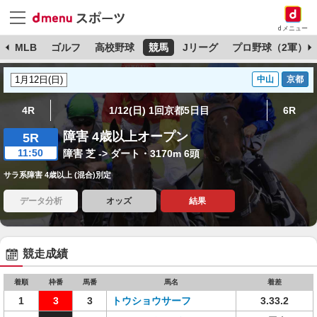
dメニュー
球
MLB
ゴルフ
高校野球
競馬
Jリーグ
プロ野球（2軍）
中山
京都
4R
1/12(日) 1回京都5日目
6R
障害 4歳以上オープン
5R
11:50
障害 芝 -> ダート・3170m 6頭
サラ系障害 4歳以上 (混合)別定
データ分析
オッズ
結果
競走成績
着順
枠番
馬番
馬名
着差
1
3
3
トウショウサーフ
3.33.2