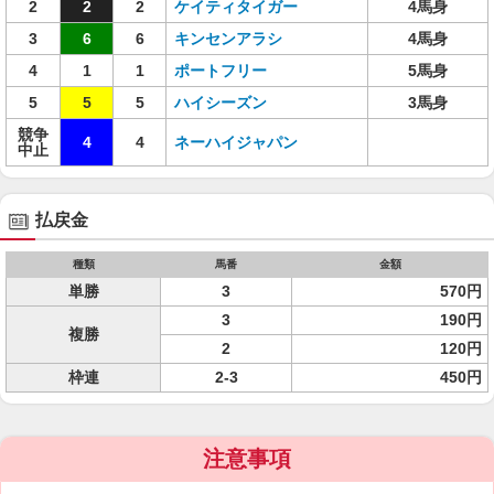
2
2
2
ケイティタイガー
4馬身
3
6
6
キンセンアラシ
4馬身
4
1
1
ポートフリー
5馬身
5
5
5
ハイシーズン
3馬身
競争
4
4
ネーハイジャパン
中止
払戻金
種類
馬番
金額
単勝
3
570円
3
190円
複勝
2
120円
枠連
2-3
450円
注意事項