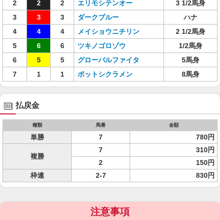
2
2
2
エリモシテンオー
3 1/2馬身
3
3
3
ダークブルー
ハナ
4
4
4
メイショウニチリン
2 1/2馬身
5
6
6
ツキノゴロゾウ
1/2馬身
6
5
5
グローバルファイタ
5馬身
7
1
1
ポットシクラメン
8馬身
払戻金
種類
馬番
金額
単勝
7
780円
7
310円
複勝
2
150円
枠連
2-7
830円
注意事項