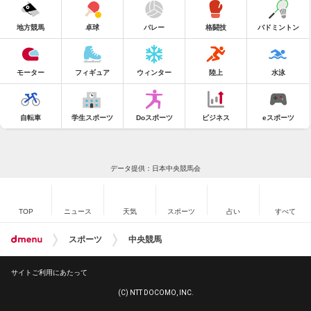
地方競馬
卓球
バレー
格闘技
バドミントン
モーター
フィギュア
ウィンター
陸上
水泳
自転車
学生スポーツ
Doスポーツ
ビジネス
eスポーツ
データ提供：日本中央競馬会
TOP
ニュース
天気
スポーツ
占い
すべて
スポーツ
中央競馬
サイトご利用にあたって
(C) NTT DOCOMO, INC.