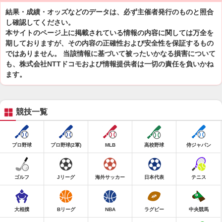
結果・成績・オッズなどのデータは、必ず主催者発行のものと照合
し確認してください。
本サイトのページ上に掲載されている情報の内容に関しては万全を
期しておりますが、その内容の正確性および安全性を保証するもの
ではありません。 当該情報に基づいて被ったいかなる損害について
も、株式会社NTTドコモおよび情報提供者は一切の責任を負いかね
ます。
競技一覧
プロ野球
プロ野球(2軍)
MLB
高校野球
侍ジャパン
ゴルフ
Jリーグ
海外サッカー
日本代表
テニス
大相撲
Bリーグ
NBA
ラグビー
中央競馬