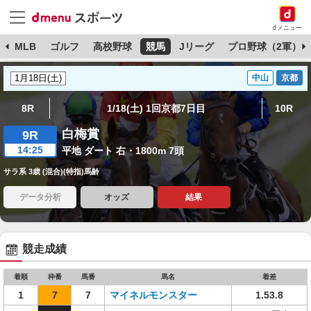
dメニュー
球
MLB
ゴルフ
高校野球
競馬
Jリーグ
プロ野球（2軍）
中山
京都
8R
1/18(土) 1回京都7日目
10R
白梅賞
9R
14:25
平地 ダート 右・1800m 7頭
サラ系 3歳 (混合)(特指)馬齢
データ分析
オッズ
結果
競走成績
着順
枠番
馬番
馬名
着差
1
7
7
マイネルモンスター
1.53.8