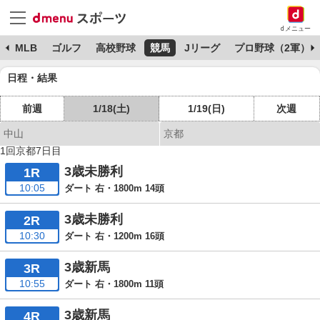
dメニュー
球
MLB
ゴルフ
高校野球
競馬
Jリーグ
プロ野球（2軍）
日程・結果
前週
1/18(土)
1/19(日)
次週
中山
京都
1回京都7日目
3歳未勝利
1R
10:05
ダート 右・1800m 14頭
3歳未勝利
2R
10:30
ダート 右・1200m 16頭
3歳新馬
3R
10:55
ダート 右・1800m 11頭
3歳新馬
4R