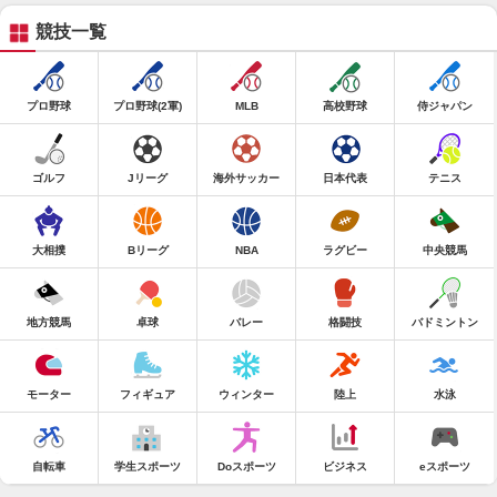
競技一覧
プロ野球
プロ野球(2軍)
MLB
高校野球
侍ジャパン
ゴルフ
Jリーグ
海外サッカー
日本代表
テニス
大相撲
Bリーグ
NBA
ラグビー
中央競馬
地方競馬
卓球
バレー
格闘技
バドミントン
モーター
フィギュア
ウィンター
陸上
水泳
自転車
学生スポーツ
Doスポーツ
ビジネス
eスポーツ