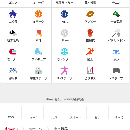
ゴルフ
Jリーグ
海外サッカー
日本代表
テニス
大相撲
Bリーグ
NBA
ラグビー
中央競馬
地方競馬
卓球
バレー
格闘技
バドミントン
モーター
フィギュア
ウィンター
陸上
水泳
自転車
学生スポーツ
Doスポーツ
ビジネス
eスポーツ
データ提供：日本中央競馬会
TOP
ニュース
天気
スポーツ
占い
すべて
スポーツ
中央競馬