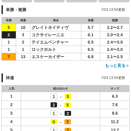
単勝・複勝
7/24 13:54更新
枠番
馬番
馬名
単勝
複勝
5
10
グレイトネイティヴ
5.7
2.2〜2.7
2
3
コクサイレーニエ
6.1
2.0〜2.4
1
2
テイエムベンチャー
6.5
2.4〜3.0
1
1
ロックホルト
6.5
2.4〜3.0
7
13
エスケーカイザー
6.8
2.1〜2.5
もっと見る＞
枠連
7/24 13:54更新
人気
組み合わせ
オッズ
1
6.3
1
-
5
2
7.6
2
-
5
3
8.6
1
-
2
4
11.2
5
-
7
5
13.7
1
-
7