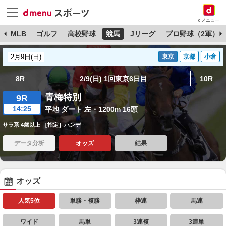
dメニュー
球
MLB
ゴルフ
高校野球
競馬
Jリーグ
プロ野球（2軍）
東京
京都
小倉
8R
2/9(日) 1回東京6日目
10R
青梅特別
9R
14:25
平地 ダート 左・1200m 16頭
サラ系 4歳以上 ［指定］ハンデ
データ分析
オッズ
結果
オッズ
人気5位
単勝・複勝
枠連
馬連
ワイド
馬単
3連複
3連単