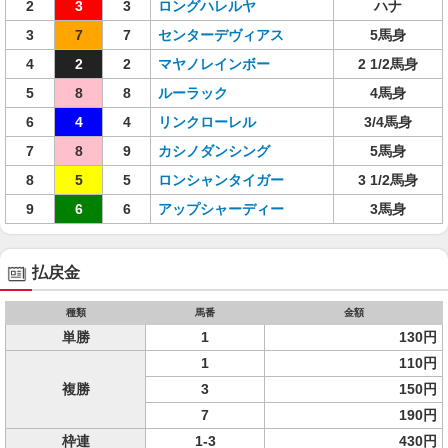
2
3
3
ロングハレルヤ
ハナ
3
7
7
センターデヴィアス
5馬身
4
2
2
マヤノレインボー
2 1/2馬身
5
8
8
ルーラック
4馬身
6
4
4
リンクローレル
3/4馬身
7
8
9
カシノダンシング
5馬身
8
5
5
ロンシャンタイガー
3 1/2馬身
9
6
6
アップシャーディー
3馬身
払戻金
種類
馬番
金額
単勝
1
130円
1
110円
複勝
3
150円
7
190円
枠連
1-3
430円