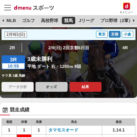
dメニュー
球
MLB
ゴルフ
高校野球
競馬
Jリーグ
プロ野球（2軍）
東京
京都
小倉
2R
2/9(日) 2回京都6日目
4R
3歳未勝利
3R
10:55
平地 ダート 右・1200m 9頭
サラ系 3歳 馬齢
データ分析
オッズ
結果
競走成績
着順
枠番
馬番
馬名
着差
1
1
1
タマモスオード
1.14.1