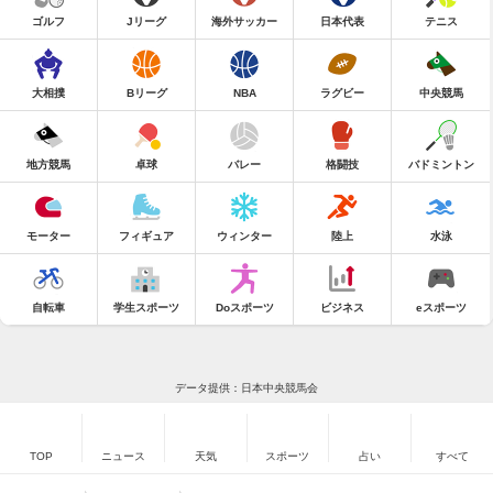
ゴルフ
Jリーグ
海外サッカー
日本代表
テニス
大相撲
Bリーグ
NBA
ラグビー
中央競馬
地方競馬
卓球
バレー
格闘技
バドミントン
モーター
フィギュア
ウィンター
陸上
水泳
自転車
学生スポーツ
Doスポーツ
ビジネス
eスポーツ
データ提供：日本中央競馬会
TOP
ニュース
天気
スポーツ
占い
すべて