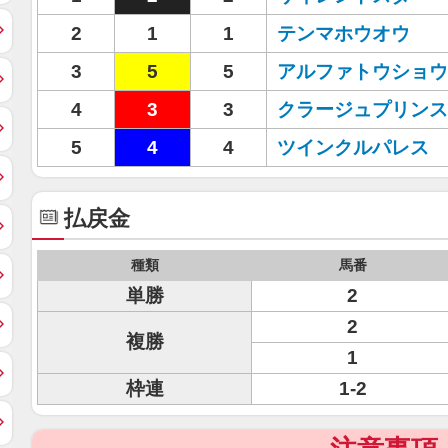
2
1
1
テンマホウオウ
3
5
5
アルファトウショウ
4
3
3
クラージュプリンス
5
4
4
ツインクルパレス
払戻金
種類
馬番
単勝
2
2
複勝
1
枠連
1-2