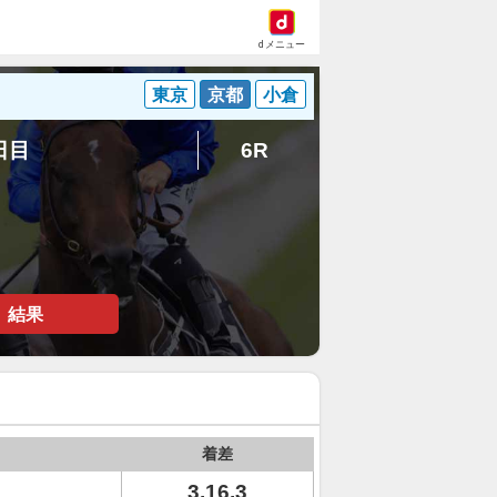
dメニュー
東京
京都
小倉
6日目
6R
結果
着差
3.16.3