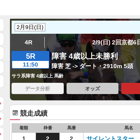
4R
2/9(日) 2回京都
5R
障害 4歳以上未勝利
11:50
障害 芝 -> ダート・2910m 5頭
サラ系障害 4歳以上 馬齢
データ分析
オッズ
競走成績
着順
枠番
馬番
馬名
1
2
2
サイレントスター