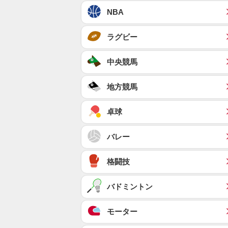
NBA
ラグビー
中央競馬
地方競馬
卓球
バレー
格闘技
バドミントン
モーター