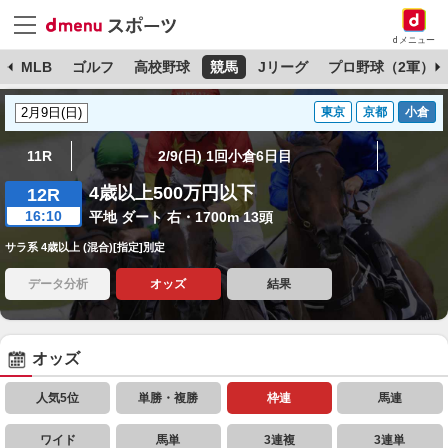
dメニュー
球
MLB
ゴルフ
高校野球
競馬
Jリーグ
プロ野球（2軍）
東京
京都
小倉
11R
2/9(日) 1回小倉6日目
4歳以上500万円以下
12R
16:10
平地 ダート 右・1700m 13頭
サラ系 4歳以上 (混合)[指定]別定
データ分析
オッズ
結果
オッズ
人気5位
単勝・複勝
枠連
馬連
ワイド
馬単
3連複
3連単