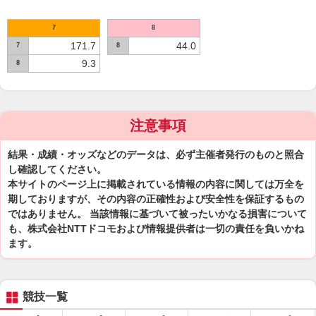
7
8
171.7
44.0
7
8
9.3
8
注意事項
結果・成績・オッズなどのデータは、必ず主催者発行のものと照合
し確認してください。
本サイトのページ上に掲載されている情報の内容に関しては万全を
期しておりますが、その内容の正確性および安全性を保証するもの
ではありません。 当該情報に基づいて被ったいかなる損害について
も、株式会社NTTドコモおよび情報提供者は一切の責任を負いかね
ます。
競技一覧