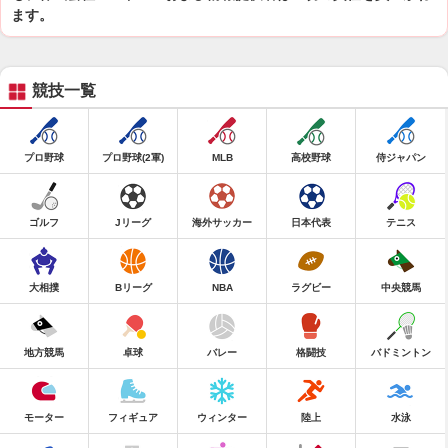
ます。
競技一覧
プロ野球
プロ野球(2軍)
MLB
高校野球
侍ジャパン
ゴルフ
Jリーグ
海外サッカー
日本代表
テニス
大相撲
Bリーグ
NBA
ラグビー
中央競馬
地方競馬
卓球
バレー
格闘技
バドミントン
モーター
フィギュア
ウィンター
陸上
水泳