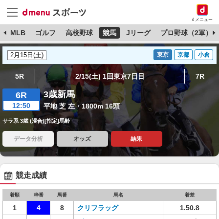
dメニュー
球
MLB
ゴルフ
高校野球
競馬
Jリーグ
プロ野球（2軍）
東京
京都
小倉
5R
2/15(土) 1回東京7日目
7R
3歳新馬
6R
12:50
平地 芝 左・1800m 16頭
サラ系 3歳 (混合)[指定]馬齢
データ分析
オッズ
結果
競走成績
着順
枠番
馬番
馬名
着差
1
4
8
クリフラッグ
1.50.8