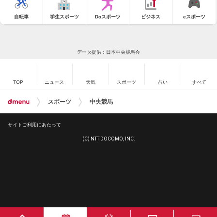
自転車
学生スポーツ
Doスポーツ
ビジネス
eスポーツ
データ提供：日本中央競馬会
TOP
ニュース
天気
スポーツ
占い
すべて
スポーツ
中央競馬
サイトご利用にあたって
(C) NTT DOCOMO, INC.