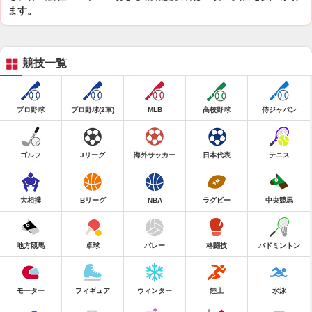
ます。
競技一覧
プロ野球
プロ野球(2軍)
MLB
高校野球
侍ジャパン
ゴルフ
Jリーグ
海外サッカー
日本代表
テニス
大相撲
Bリーグ
NBA
ラグビー
中央競馬
地方競馬
卓球
バレー
格闘技
バドミントン
モーター
フィギュア
ウィンター
陸上
水泳