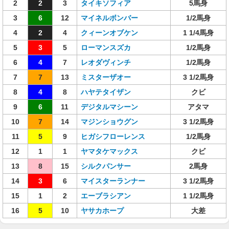
2
2
3
タイキソフィア
5馬身
3
6
12
マイネルボンバー
1/2馬身
4
2
4
クィーンオブケン
1 1/4馬身
5
3
5
ローマンスズカ
1/2馬身
6
4
7
レオダヴィンチ
1/2馬身
7
7
13
ミスターザオー
3 1/2馬身
8
4
8
ハヤテタイザン
クビ
9
6
11
デジタルマシーン
アタマ
10
7
14
マジンショウグン
3 1/2馬身
11
5
9
ヒガシフローレンス
1/2馬身
12
1
1
ヤマタケマックス
クビ
13
8
15
シルクパンサー
2馬身
14
3
6
マイスターランナー
3 1/2馬身
15
1
2
エーブラシアン
1 1/2馬身
16
5
10
ヤサカホープ
大差