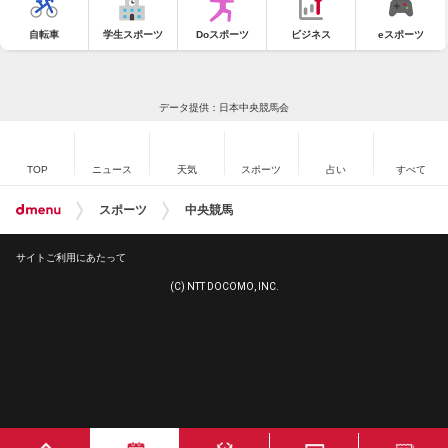
自転車
学生スポーツ
Doスポーツ
ビジネス
eスポーツ
データ提供：日本中央競馬会
TOP
ニュース
天気
スポーツ
占い
すべて
スポーツ
中央競馬
サイトご利用にあたって
(C) NTT DOCOMO, INC.