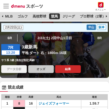
dメニュー
球
MLB
ゴルフ
高校野球
競馬
Jリーグ
プロ野球（2軍）
中山
阪神
6R
2/22(土) 2回中山1日目
8R
3歳新馬
7R
13:20
平地 ダート 右・1800m 16頭
サラ系 3歳 (混合)[指定]馬齢
データ分析
オッズ
結果
競走成績
着順
枠番
馬番
馬名
着差
1
8
16
ジェイズフォーマー
1.59.7