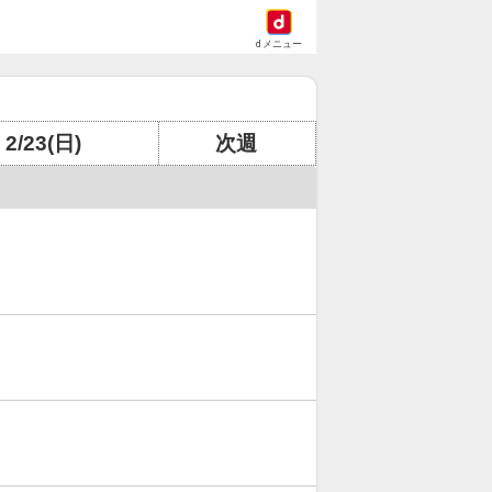
dメニュー
2/23(日)
次週