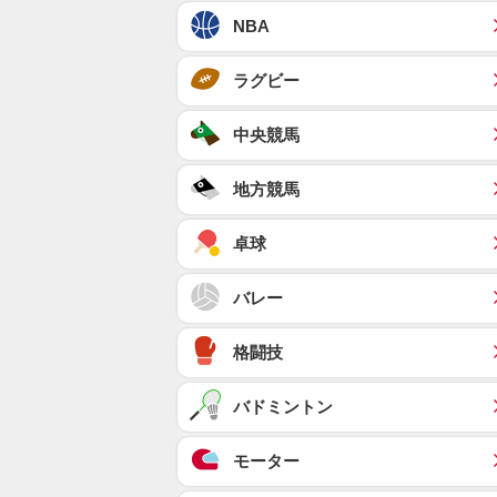
NBA
ラグビー
中央競馬
地方競馬
卓球
バレー
格闘技
バドミントン
モーター