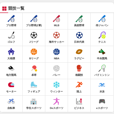
競技一覧
プロ野球
プロ野球(2軍)
MLB
高校野球
侍ジャパン
ゴルフ
Jリーグ
海外サッカー
日本代表
テニス
大相撲
Bリーグ
NBA
ラグビー
中央競馬
地方競馬
卓球
バレー
格闘技
バドミントン
モーター
フィギュア
ウィンター
陸上
水泳
自転車
学生スポーツ
Doスポーツ
ビジネス
eスポーツ