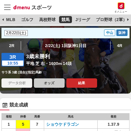
dメニュー
球
MLB
ゴルフ
高校野球
競馬
Jリーグ
プロ野球（2軍）
中山
阪神
2R
2/22(土) 1回阪神1日目
4R
3歳未勝利
3R
10:55
平地 芝 右・1600m 14頭
サラ系 3歳 (混合)[指定]馬齢
データ分析
オッズ
結果
競走成績
着順
枠番
馬番
馬名
着差
1
5
7
ショウケドラゴン
1.37.9