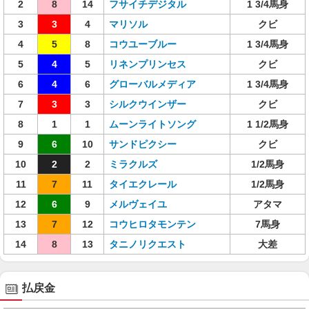
2
8
14
フサイチデジタル
1 3/4馬身
3
3
4
マリソル
クビ
4
5
8
コウユーブルー
1 3/4馬身
5
4
5
リネンプリンセス
クビ
6
4
6
グローバルメディア
1 3/4馬身
7
3
3
シルクウインザー
クビ
8
1
1
ムーンライトソング
1 1/2馬身
9
6
10
サンドピクシー
クビ
10
2
2
ミラクルズ
1/2馬身
11
7
11
タイエクレール
1/2馬身
12
6
9
メルヴェイユ
アタマ
13
7
12
コウヒロタモンテン
7馬身
14
8
13
タニノリクエスト
大差
払戻金