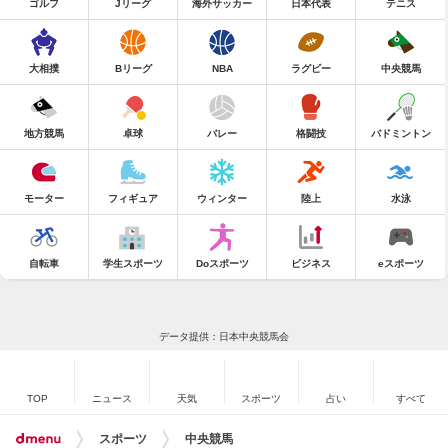
ゴルフ
Jリーグ
海外サッカー
日本代表
テニス
大相撲
Bリーグ
NBA
ラグビー
中央競馬
地方競馬
卓球
バレー
格闘技
バドミントン
モーター
フィギュア
ウィンター
陸上
水泳
自転車
学生スポーツ
Doスポーツ
ビジネス
eスポーツ
データ提供：日本中央競馬会
TOP
ニュース
天気
スポーツ
占い
すべて
スポーツ
中央競馬