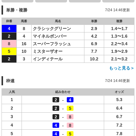
単勝・複勝
7/24 14:46更新
枠番
馬番
馬名
単勝
複勝
4
8
クラシックグリーン
2.9
1.4〜1.7
2
4
マイネルボンバー
4.2
1.3〜1.6
8
16
スーパーフラッシュ
6.9
2.2〜3.4
5
10
ミスターザオー
7.7
1.9〜2.9
2
3
インディテール
10.2
2.1〜3.2
もっと見る＞
枠連
7/24 14:46更新
人気
組み合わせ
オッズ
1
5.3
2
-
4
2
6.4
2
-
5
3
6.7
2
-
8
4
7.2
4
-
8
5
7.8
4
-
5