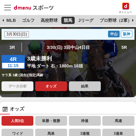
dメニュー
球
MLB
ゴルフ
高校野球
競馬
Jリーグ
プロ野球（2軍）
中山
阪神
3R
3/30(日) 3回中山4日目
5R
3歳未勝利
4R
11:15
平地 ダート 右・1800m 16頭
サラ系 3歳 (混合)[指定]馬齢
データ分析
オッズ
結果
オッズ
人気5位
単勝・複勝
枠連
馬連
ワイド
馬単
3連複
3連単