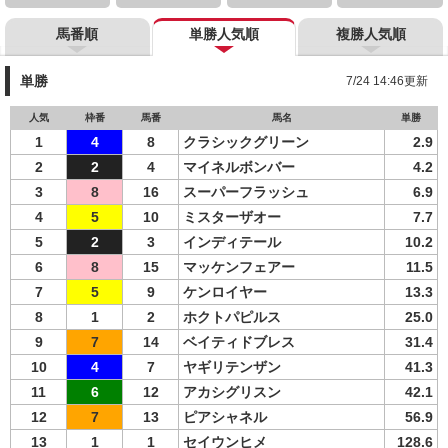
馬番順
単勝人気順
複勝人気順
単勝
7/24 14:46更新
人気
枠番
馬番
馬名
単勝
1
4
8
クラシックグリーン
2.9
2
2
4
マイネルボンバー
4.2
3
8
16
スーパーフラッシュ
6.9
4
5
10
ミスターザオー
7.7
5
2
3
インディテール
10.2
6
8
15
マッケンフェアー
11.5
7
5
9
ケンロイヤー
13.3
8
1
2
ホクトパピルス
25.0
9
7
14
ベイティドブレス
31.4
10
4
7
ヤギリテンザン
41.3
11
6
12
アカシグリスン
42.1
12
7
13
ピアシャネル
56.9
13
1
1
セイウンヒメ
128.6