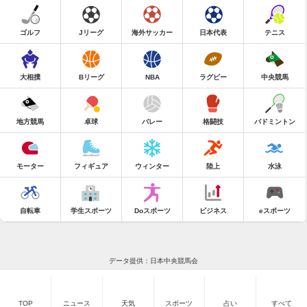
ゴルフ
Jリーグ
海外サッカー
日本代表
テニス
大相撲
Bリーグ
NBA
ラグビー
中央競馬
地方競馬
卓球
バレー
格闘技
バドミントン
モーター
フィギュア
ウィンター
陸上
水泳
自転車
学生スポーツ
Doスポーツ
ビジネス
eスポーツ
データ提供：日本中央競馬会
TOP
ニュース
天気
スポーツ
占い
すべて