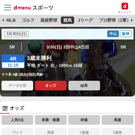
dメニュー
球
MLB
ゴルフ
高校野球
競馬
Jリーグ
プロ野球（2軍）
中山
阪神
3R
3/30(日) 3回中山4日目
5R
3歳未勝利
4R
11:15
平地 ダート 右・1800m 16頭
サラ系 3歳 (混合)[指定]馬齢
データ分析
オッズ
結果
オッズ
人気5位
単勝・複勝
枠連
馬連
ワイド
馬単
3連複
3連単