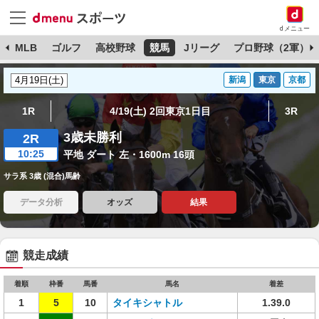
dメニュー
球
MLB
ゴルフ
高校野球
競馬
Jリーグ
プロ野球（2軍）
新潟
東京
京都
1R
4/19(土) 2回東京1日目
3R
3歳未勝利
2R
10:25
平地 ダート 左・1600m 16頭
サラ系 3歳 (混合)馬齢
データ分析
オッズ
結果
競走成績
着順
枠番
馬番
馬名
着差
1
5
10
タイキシャトル
1.39.0