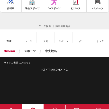
自転車
学生スポーツ
Doスポーツ
ビジネス
eスポーツ
データ提供：日本中央競馬会
TOP
ニュース
天気
スポーツ
占い
すべて
スポーツ
中央競馬
サイトご利用にあたって
(C) NTT DOCOMO, INC.