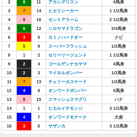
2
6
11
アカシグリスン
4馬身
3
7
14
ヒカリシーカー
1 1/2馬身
4
8
16
セントアラーム
2 1/2馬身
5
6
12
シロヤマドラゴン
3/4馬身
6
3
5
カミノハードオー
クビ
7
5
9
スーパーフラッシュ
1/2馬身
8
1
2
セリーリージェント
1 1/2馬身
9
2
4
ゴールデンナカヤマ
4馬身
10
2
3
マイネルボンバー
1/2馬身
11
7
13
チェリーカスケード
1/2馬身
12
4
8
オンワードボンバー
5馬身
13
8
15
スマッシュスマグリ
ハナ
14
1
1
ヒカルイチモンジ
3 1/2馬身
15
4
7
オンワードモナーク
大差
16
3
6
サザンカ
3 1/2馬身