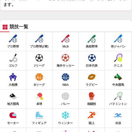
ます。
競技一覧
プロ野球
プロ野球(2軍)
MLB
高校野球
侍ジャパン
ゴルフ
Jリーグ
海外サッカー
日本代表
テニス
大相撲
Bリーグ
NBA
ラグビー
中央競馬
地方競馬
卓球
バレー
格闘技
バドミントン
モーター
フィギュア
ウィンター
陸上
水泳