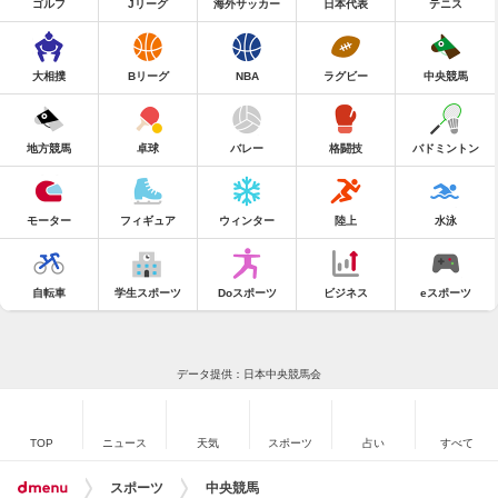
ゴルフ
Jリーグ
海外サッカー
日本代表
テニス
大相撲
Bリーグ
NBA
ラグビー
中央競馬
地方競馬
卓球
バレー
格闘技
バドミントン
モーター
フィギュア
ウィンター
陸上
水泳
自転車
学生スポーツ
Doスポーツ
ビジネス
eスポーツ
データ提供：日本中央競馬会
TOP
ニュース
天気
スポーツ
占い
すべて
スポーツ
中央競馬