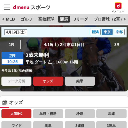
dメニュー
球
MLB
ゴルフ
高校野球
競馬
Jリーグ
プロ野球（2軍）
新潟
東京
京都
1R
4/19(土) 2回東京1日目
3R
3歳未勝利
2R
10:25
平地 ダート 左・1600m 16頭
サラ系 3歳 (混合)馬齢
データ分析
オッズ
結果
オッズ
人気5位
単勝・複勝
枠連
馬連
ワイド
馬単
3連複
3連単