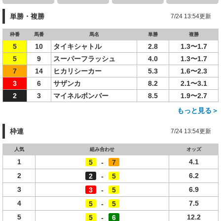
単勝・複勝
7/24 13:54更新
枠番
馬番
馬名
単勝
複勝
5
10
タイキシャトル
2.8
1.3〜1.7
5
9
スーパーフラッシュ
4.0
1.3〜1.7
7
14
ヒカリシーカー
5.3
1.6〜2.3
3
6
サザンカ
8.2
2.1〜3.1
2
3
マイネルボンバー
8.5
1.9〜2.7
もっと見る＞
枠連
7/24 13:54更新
人気
組み合わせ
オッズ
1
4.1
5
-
7
2
6.2
2
-
5
3
6.9
3
-
5
4
7.5
5
-
5
5
12.2
5
-
6