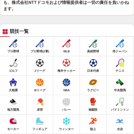
も、株式会社NTTドコモおよび情報提供者は一切の責任を負いかね
ます。
競技一覧
プロ野球
プロ野球(2軍)
MLB
高校野球
侍ジャパン
ゴルフ
Jリーグ
海外サッカー
日本代表
テニス
大相撲
Bリーグ
NBA
ラグビー
中央競馬
地方競馬
卓球
バレー
格闘技
バドミントン
モーター
フィギュア
ウィンター
陸上
水泳