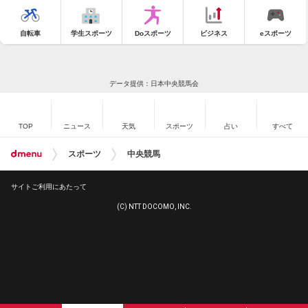
自転車
学生スポーツ
Doスポーツ
ビジネス
eスポーツ
データ提供：日本中央競馬会
TOP
ニュース
天気
スポーツ
占い
すべて
スポーツ
中央競馬
サイトご利用にあたって
(C) NTT DOCOMO, INC.