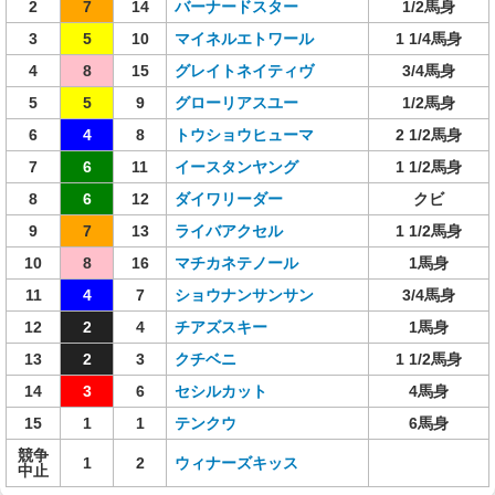
2
7
14
バーナードスター
1/2馬身
3
5
10
マイネルエトワール
1 1/4馬身
4
8
15
グレイトネイティヴ
3/4馬身
5
5
9
グローリアスユー
1/2馬身
6
4
8
トウショウヒューマ
2 1/2馬身
7
6
11
イースタンヤング
1 1/2馬身
8
6
12
ダイワリーダー
クビ
9
7
13
ライバアクセル
1 1/2馬身
10
8
16
マチカネテノール
1馬身
11
4
7
ショウナンサンサン
3/4馬身
12
2
4
チアズスキー
1馬身
13
2
3
クチベニ
1 1/2馬身
14
3
6
セシルカット
4馬身
15
1
1
テンクウ
6馬身
競争
1
2
ウィナーズキッス
中止