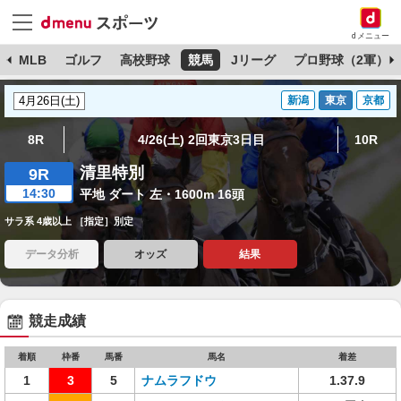
dメニュー
球
MLB
ゴルフ
高校野球
競馬
Jリーグ
プロ野球（2軍）
新潟
東京
京都
8R
4/26(土) 2回東京3日目
10R
清里特別
9R
14:30
平地 ダート 左・1600m 16頭
サラ系 4歳以上 ［指定］別定
データ分析
オッズ
結果
競走成績
着順
枠番
馬番
馬名
着差
1
3
5
ナムラフドウ
1.37.9