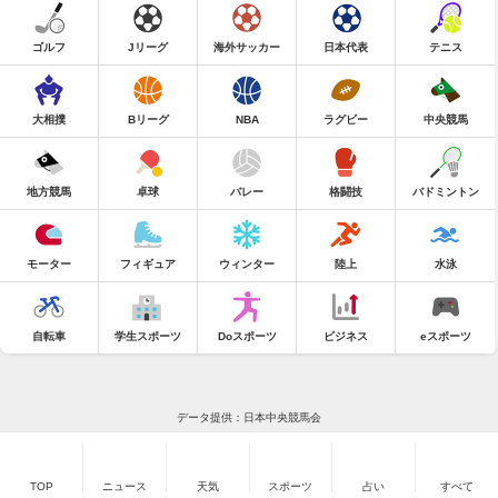
ゴルフ
Jリーグ
海外サッカー
日本代表
テニス
大相撲
Bリーグ
NBA
ラグビー
中央競馬
地方競馬
卓球
バレー
格闘技
バドミントン
モーター
フィギュア
ウィンター
陸上
水泳
自転車
学生スポーツ
Doスポーツ
ビジネス
eスポーツ
データ提供：日本中央競馬会
TOP
ニュース
天気
スポーツ
占い
すべて