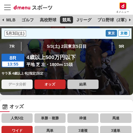
dメニュー
球
MLB
ゴルフ
高校野球
競馬
Jリーグ
プロ野球（2軍）
東京
京都
7R
5/3(土) 2回東京5日目
9R
4歳以上500万円以下
8R
13:55
平地 芝 左・1800m 15頭
サラ系 4歳以上 牝[指定]別定
データ分析
オッズ
結果
オッズ
人気5位
単勝・複勝
枠連
馬連
ワイド
馬単
3連複
3連単