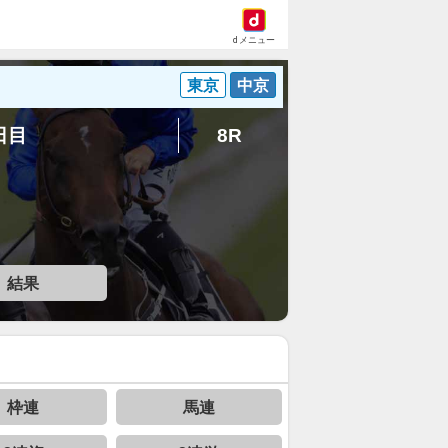
dメニュー
東京
中京
6日目
8R
結果
枠連
馬連