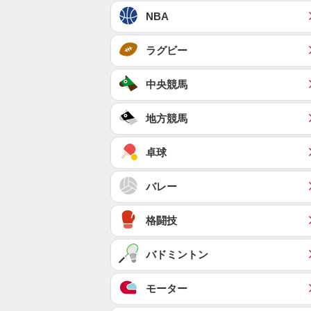
NBA
ラグビー
中央競馬
地方競馬
卓球
バレー
格闘技
バドミントン
モーター