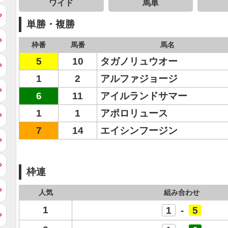
ワイド
馬単
単勝・複勝
枠番
馬番
馬名
5
10
タガノリュウオー
1
2
アルファジョージ
6
11
アイルランドサマー
1
1
アポロリュース
7
14
エイシンフージン
枠連
人気
組み合わせ
1
1
-
5