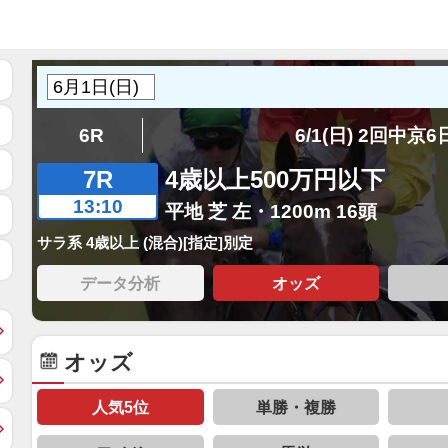
6R
6/1(日) 2回中京
7R
4歳以上500万円以下
13:10
平地 芝 左・1200m 16頭
サラ系 4歳以上 (混合)[指定]別定
データ分析
オッズ
オッズ
人気5位
単勝・複勝