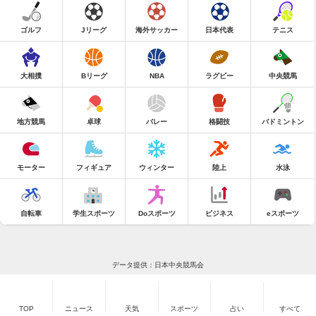
ゴルフ
Jリーグ
海外サッカー
日本代表
テニス
大相撲
Bリーグ
NBA
ラグビー
中央競馬
地方競馬
卓球
バレー
格闘技
バドミントン
モーター
フィギュア
ウィンター
陸上
水泳
自転車
学生スポーツ
Doスポーツ
ビジネス
eスポーツ
データ提供：日本中央競馬会
TOP
ニュース
天気
スポーツ
占い
すべて