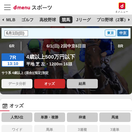
dメニュー
球
MLB
ゴルフ
高校野球
競馬
Jリーグ
プロ野球（2軍）
東京
中京
6R
6/1(日) 2回中京6日目
8R
4歳以上500万円以下
7R
13:10
平地 芝 左・1200m 16頭
サラ系 4歳以上 (混合)[指定]別定
データ分析
オッズ
結果
オッズ
人気5位
単勝・複勝
枠連
馬連
ワイド
馬単
3連複
3連単