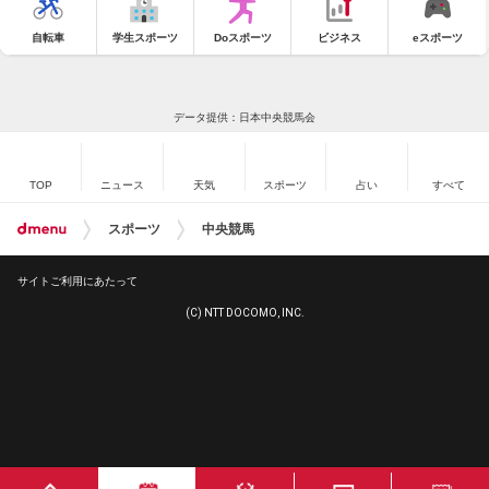
自転車
学生スポーツ
Doスポーツ
ビジネス
eスポーツ
データ提供：日本中央競馬会
TOP
ニュース
天気
スポーツ
占い
すべて
スポーツ
中央競馬
サイトご利用にあたって
(C) NTT DOCOMO, INC.