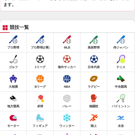
ます。
競技一覧
プロ野球
プロ野球(2軍)
MLB
高校野球
侍ジャパン
ゴルフ
Jリーグ
海外サッカー
日本代表
テニス
大相撲
Bリーグ
NBA
ラグビー
中央競馬
地方競馬
卓球
バレー
格闘技
バドミントン
モーター
フィギュア
ウィンター
陸上
水泳