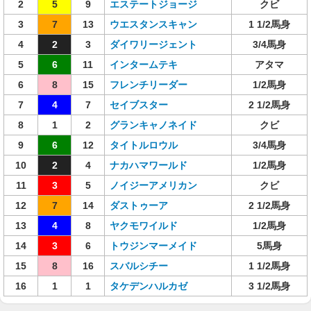
2
5
9
エステートジョージ
クビ
3
7
13
ウエスタンスキャン
1 1/2馬身
4
2
3
ダイワリージェント
3/4馬身
5
6
11
インタームテキ
アタマ
6
8
15
フレンチリーダー
1/2馬身
7
4
7
セイブスター
2 1/2馬身
8
1
2
グランキャノネイド
クビ
9
6
12
タイトルロウル
3/4馬身
10
2
4
ナカハマワールド
1/2馬身
11
3
5
ノイジーアメリカン
クビ
12
7
14
ダストゥーア
2 1/2馬身
13
4
8
ヤクモワイルド
1/2馬身
14
3
6
トウジンマーメイド
5馬身
15
8
16
スバルシチー
1 1/2馬身
16
1
1
タケデンハルカゼ
3 1/2馬身