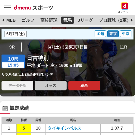
dメニュー
球
MLB
ゴルフ
高校野球
競馬
Jリーグ
プロ野球（2軍）
函館
東京
中京
9R
6/7(土) 3回東京7日目
11R
日吉特別
10R
15:05
平地 ダート 左・1600m 16頭
サラ系 4歳以上 (混合)[指定]ハンデ
データ分析
オッズ
結果
競走成績
着順
枠番
馬番
馬名
着差
1
5
10
タイキインパルス
1.37.7