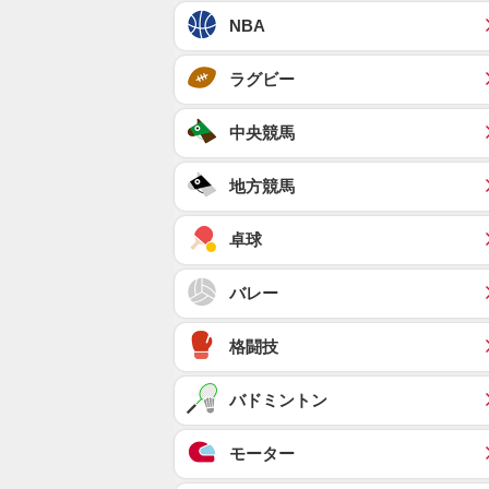
NBA
ラグビー
中央競馬
地方競馬
卓球
バレー
格闘技
バドミントン
モーター