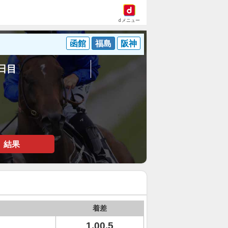
dメニュー
函館
福島
阪神
2日目
結果
着差
1.00.5