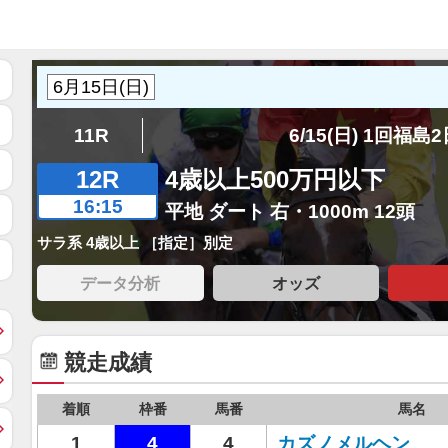
11R
6/15(日) 1回福島
12R
4歳以上500万円以下
16:15
平地 ダート 右・1000m 12頭
サラ系 4歳以上 ［指定］別定
データ分析
オッズ
競走成績
着順
枠番
馬番
馬名
1
4
4
カズノメルヘン