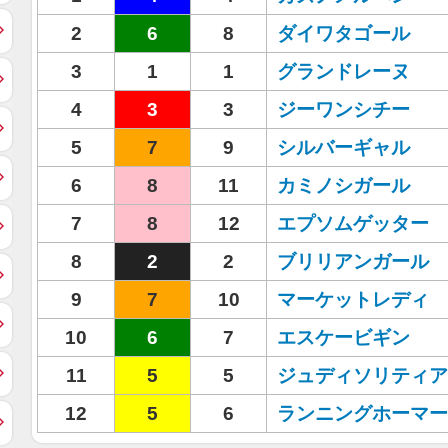
2
6
8
ダイワタゴール
3
1
1
グランドレーヌ
4
3
3
ジーワンシチー
5
7
9
シルバーギャル
6
8
11
カミノシガール
7
8
12
エプソムゲッター
8
2
2
ブリリアンガール
9
7
10
マーケットレディ
10
6
7
エスケービギン
11
5
5
ジュディソリティア
12
5
6
ランニングホーマー