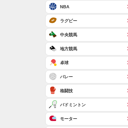
NBA
ラグビー
中央競馬
地方競馬
卓球
バレー
格闘技
バドミントン
モーター