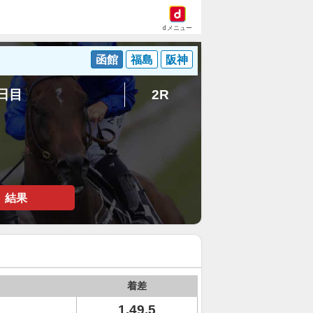
dメニュー
函館
福島
阪神
5日目
2R
結果
着差
1.49.5