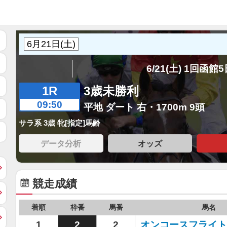
6/21(土) 1回函館
1R
3歳未勝利
09:50
平地 ダート 右・1700m 9頭
サラ系 3歳 牝[指定]馬齢
データ分析
オッズ
競走成績
着順
枠番
馬番
馬名
1
2
2
オンコースフライト