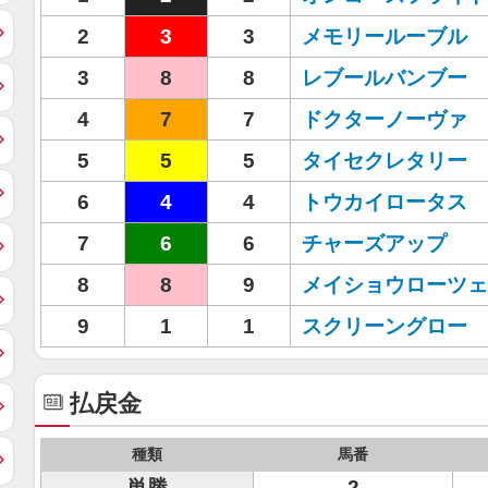
2
3
3
メモリールーブル
3
8
8
レブールバンブー
4
7
7
ドクターノーヴァ
5
5
5
タイセクレタリー
6
4
4
トウカイロータス
7
6
6
チャーズアップ
8
8
9
メイショウローツェ
9
1
1
スクリーングロー
払戻金
種類
馬番
単勝
2