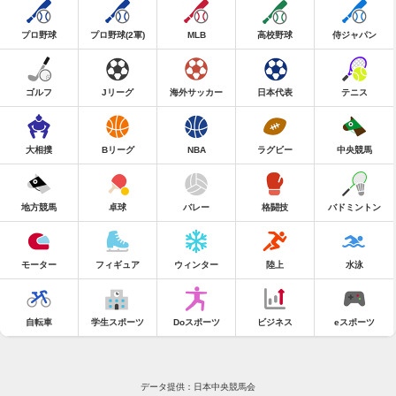
プロ野球
プロ野球(2軍)
MLB
高校野球
侍ジャパン
ゴルフ
Jリーグ
海外サッカー
日本代表
テニス
大相撲
Bリーグ
NBA
ラグビー
中央競馬
地方競馬
卓球
バレー
格闘技
バドミントン
モーター
フィギュア
ウィンター
陸上
水泳
自転車
学生スポーツ
Doスポーツ
ビジネス
eスポーツ
データ提供：日本中央競馬会