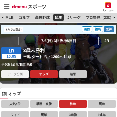
dメニュー
球
MLB
ゴルフ
高校野球
競馬
Jリーグ
プロ野球（2軍）
函館
福島
阪神
7/6(日) 3回阪神8日目
2R
3歳未勝利
1R
10:05
平地 ダート 右・1200m 14頭
サラ系 3歳 牝[指定]馬齢
データ分析
オッズ
結果
オッズ
人気5位
単勝・複勝
枠連
馬連
ワイド
馬単
3連複
3連単