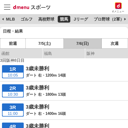
dメニュー
球
MLB
ゴルフ
高校野球
競馬
Jリーグ
プロ野球（2軍）
日程・結果
前週
7/5(土)
7/6(日)
次週
函館
福島
阪神
3回阪神8日目
3歳未勝利
1R
10:05
ダート 右・1200m 14頭
3歳未勝利
2R
10:30
ダート 右・1800m 13頭
3歳未勝利
3R
11:00
ダート 右・1400m 16頭
3歳未勝利
4R