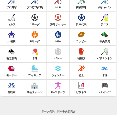
プロ野球
プロ野球(2軍)
MLB
高校野球
侍ジャパン
ゴルフ
Jリーグ
海外サッカー
日本代表
テニス
大相撲
Bリーグ
NBA
ラグビー
中央競馬
地方競馬
卓球
バレー
格闘技
バドミントン
モーター
フィギュア
ウィンター
陸上
水泳
自転車
学生スポーツ
Doスポーツ
ビジネス
eスポーツ
データ提供：日本中央競馬会