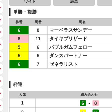
ワイド
馬単
単勝・複勝
枠番
馬番
馬名
6
8
マーベラスサンデー
8
11
タイキブリザード
5
6
バブルガムフェロー
5
5
ダンスパートナー
6
7
ゼネラリスト
枠連
人気
組み合わせ
1
6
-
8