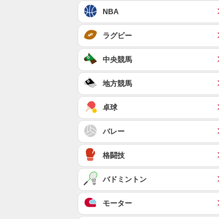
NBA
ラグビー
中央競馬
地方競馬
卓球
バレー
格闘技
バドミントン
モーター