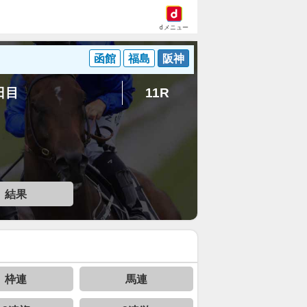
dメニュー
函館
福島
阪神
8日目
11R
結果
枠連
馬連