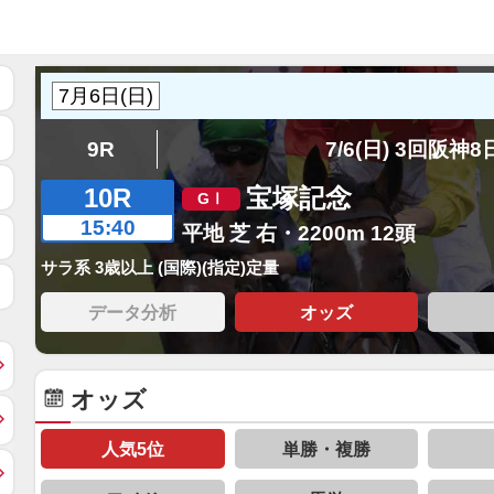
9R
7/6(日) 3回阪神
10R
宝塚記念
15:40
平地 芝 右・2200m 12頭
サラ系 3歳以上 (国際)(指定)定量
データ分析
オッズ
オッズ
人気5位
単勝・複勝