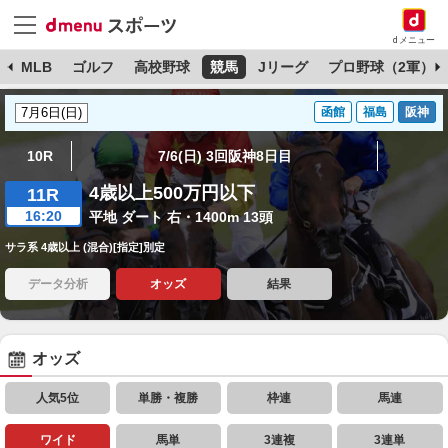
dメニュー
球
MLB
ゴルフ
高校野球
競馬
Jリーグ
プロ野球（2軍）
函館
福島
阪神
10R
7/6(日) 3回阪神8日目
4歳以上500万円以下
11R
16:20
平地 ダート 右・1400m 13頭
サラ系 4歳以上 (混合)[指定]別定
データ分析
オッズ
結果
オッズ
人気5位
単勝・複勝
枠連
馬連
ワイド
馬単
3連複
3連単