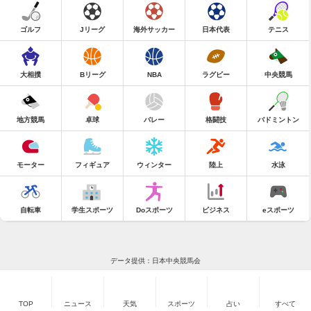
ゴルフ
Jリーグ
海外サッカー
日本代表
テニス
大相撲
Bリーグ
NBA
ラグビー
中央競馬
地方競馬
卓球
バレー
格闘技
バドミントン
モーター
フィギュア
ウィンター
陸上
水泳
自転車
学生スポーツ
Doスポーツ
ビジネス
eスポーツ
データ提供：日本中央競馬会
TOP
ニュース
天気
スポーツ
占い
すべて