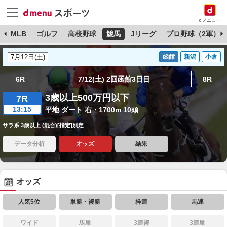
dメニュー
球
MLB
ゴルフ
高校野球
競馬
Jリーグ
プロ野球（2軍）
函館
新潟
小倉
6R
7/12(土) 2回函館3日目
8R
3歳以上500万円以下
7R
13:15
平地 ダート 右・1700m 10頭
サラ系 3歳以上 (混合)[指定]別定
データ分析
オッズ
結果
オッズ
人気5位
単勝・複勝
枠連
馬連
ワイド
馬単
3連複
3連単