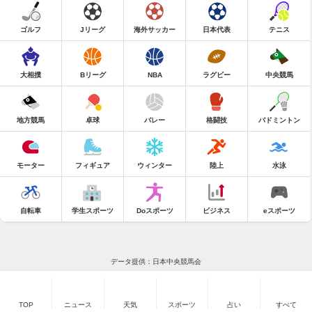
ゴルフ
Jリーグ
海外サッカー
日本代表
テニス
大相撲
Bリーグ
NBA
ラグビー
中央競馬
地方競馬
卓球
バレー
格闘技
バドミントン
モーター
フィギュア
ウィンター
陸上
水泳
自転車
学生スポーツ
Doスポーツ
ビジネス
eスポーツ
データ提供：日本中央競馬会
TOP
ニュース
天気
スポーツ
占い
すべて