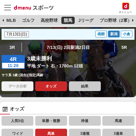
dメニュー
球
MLB
ゴルフ
高校野球
競馬
Jリーグ
プロ野球（2軍）
函館
新潟
小倉
3R
7/13(日) 2回新潟2日目
5R
3歳未勝利
4R
11:20
平地 ダート 右・1700m 12頭
サラ系 3歳 (混合)[指定]馬齢
データ分析
オッズ
結果
オッズ
人気5位
単勝・複勝
枠連
馬連
ワイド
馬単
3連複
3連単