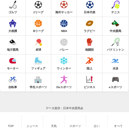
ゴルフ
Jリーグ
海外サッカー
日本代表
テニス
大相撲
Bリーグ
NBA
ラグビー
中央競馬
地方競馬
卓球
バレー
格闘技
バドミントン
モーター
フィギュア
ウィンター
陸上
水泳
自転車
学生スポーツ
Doスポーツ
ビジネス
eスポーツ
データ提供：日本中央競馬会
TOP
ニュース
天気
スポーツ
占い
すべて