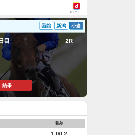
dメニュー
函館
新潟
小倉
2日目
2R
結果
着差
1.00.2