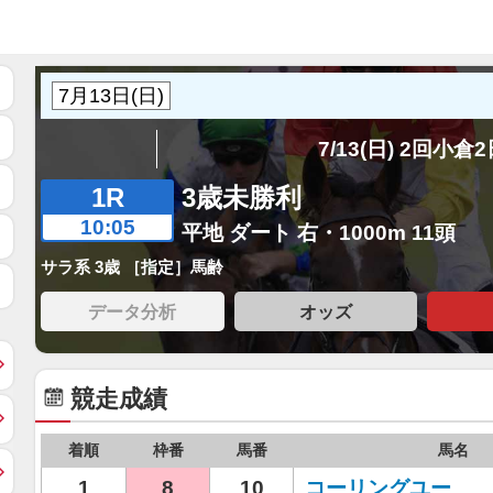
7/13(日) 2回小倉
1R
3歳未勝利
10:05
平地 ダート 右・1000m 11頭
サラ系 3歳 ［指定］馬齢
データ分析
オッズ
競走成績
着順
枠番
馬番
馬名
1
8
10
コーリングユー