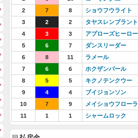
2
7
8
ショウフウライト
3
2
2
タヤスレンブラント
4
3
3
アプローズヒーロー
5
6
7
ダンスリーダー
6
8
11
ラメール
7
6
6
ホクザンパール
8
5
5
キクノテンクウー
9
4
4
ブイジョンソン
10
7
9
メイショウフローラ
11
1
1
シャームロック
払戻金