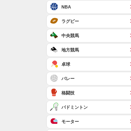
NBA
ラグビー
中央競馬
地方競馬
卓球
バレー
格闘技
バドミントン
モーター